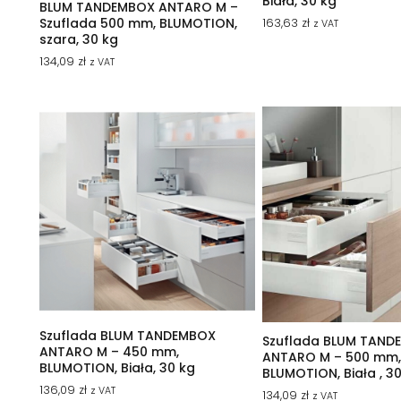
Biała, 30 kg
BLUM TANDEMBOX ANTARO M –
Szuflada 500 mm, BLUMOTION,
163,63
zł
z VAT
szara, 30 kg
134,09
zł
z VAT
Szuflada BLUM TANDEMBOX
Szuflada BLUM TAND
ANTARO M – 450 mm,
ANTARO M – 500 mm
BLUMOTION, Biała, 30 kg
BLUMOTION, Biała , 3
136,09
zł
z VAT
134,09
zł
z VAT