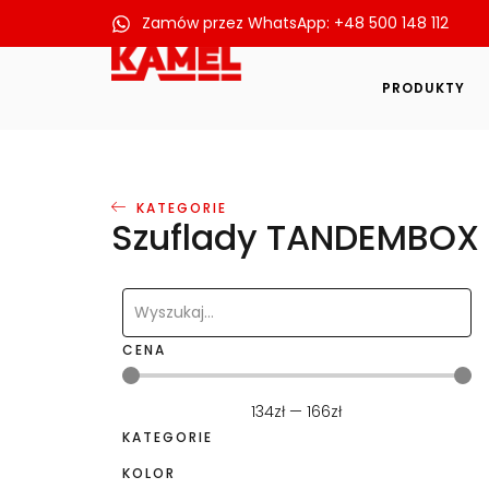
Zamów przez WhatsApp: +48 500 148 112
Przejdź
do
PRODUKTY
treści
KATEGORIE
Szuflady TANDEMBOX 
CENA
134
zł
—
166
zł
KATEGORIE
KOLOR