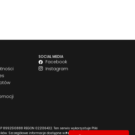
SOCIAL MEDIA
Facebook
atności
Instagram
es
rotów
omocji
P 8992510888 REGON 022136432. Ten serwis wykorzystuje Pliki
ników. Szczegółowe informacje dostępne w
Polityce cookies
i