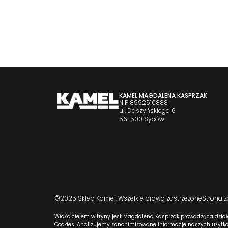
KAMEL MAGDALENA KASPRZAK
NIP 8992510888
ul. Daszyńskiego 6
56-500 Syców
©2025 Sklep Kamel. Wszelkie prawa zastrzeżone
Strona 
Właścicielem witryny jest Magdalena Kasprzak prowadząca dział
Cookies. Analizujemy zanonimizowane informacje naszych użytkow