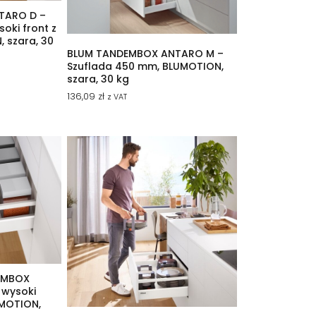
TARO D –
oki front z
, szara, 30
BLUM TANDEMBOX ANTARO M –
Szuflada 450 mm, BLUMOTION,
szara, 30 kg
136,09
zł
z VAT
EMBOX
 wysoki
UMOTION,