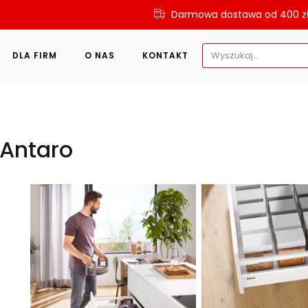
Darmowa dostawa od 400 z
Search
DLA FIRM
O NAS
KONTAKT
for:
Antaro