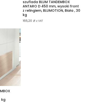
szuflada BLUM TANDEMBOX
ANTARO D 450 mm, wysoki front
z relingiem, BLUMOTION, Biała , 30
kg
165,20
zł
z VAT
EMBOX
,
0 kg