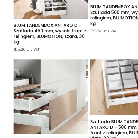
BLUM TANDEMBOX AN
Szuflada 500 mm, wys
relingiem, BLUMOTION
kg
BLUM TANDEMBOX ANTARO D –
Szuflada 450 mm, wysoki front z
163,63
zł
z VAT
relingiem, BLUMOTION, szara, 30
kg
165,20
zł
z VAT
Szuflada BLUM TAND
ANTARO D – 500 mm,
front z relingiem, BL