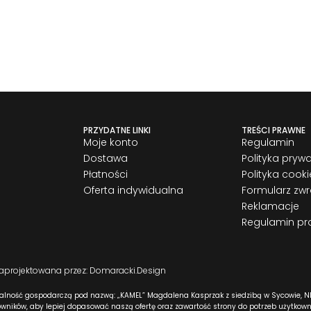
PRZYDATNE LINKI
TREŚCI PRAWNE
Moje konto
Regulamin
Dostawa
Polityka pryw
Płatności
Polityka cooki
Oferta indywidualna
Formularz zw
Reklamacje
Regulamin pr
zaprojektowana przez: Domaracki.Design
alność gospodarczą pod nazwą: „KAMEL” Magdalena Kasprzak z siedzibą w Sycowie, NI
ników, aby lepiej dopasować naszą ofertę oraz zawartość strony do potrzeb użytkow