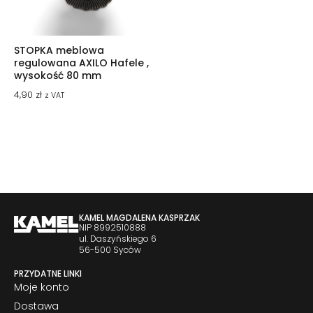
STOPKA meblowa
regulowana AXILO Hafele ,
wysokość 80 mm
4,90
zł
z VAT
KAMEL MAGDALENA KASPRZAK
NIP 8992510888
ul. Daszyńskiego 6
56-500 Syców
PRZYDATNE LINKI
Moje konto
Dostawa