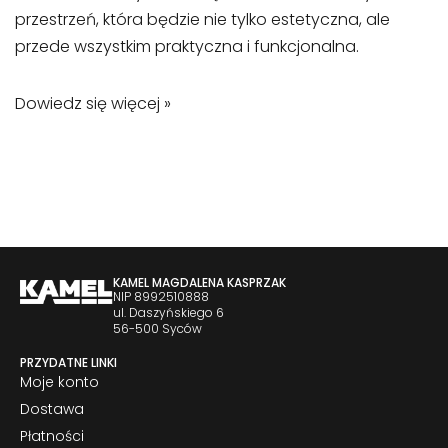
przestrzeń, która będzie nie tylko estetyczna, ale
przede wszystkim praktyczna i funkcjonalna.
Dowiedz się więcej »
KAMEL MAGDALENA KASPRZAK
NIP 8992510888
ul. Daszyńskiego 6
56-500 Syców
PRZYDATNE LINKI
Moje konto
Dostawa
Płatności