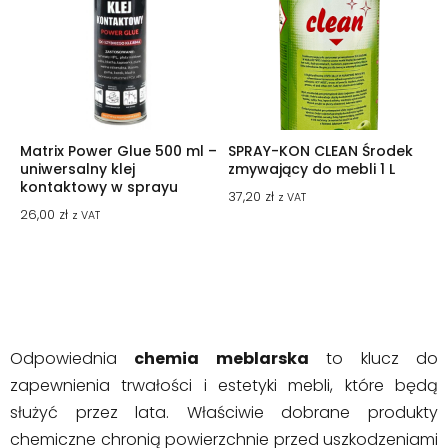
Matrix Power Glue 500 ml –
SPRAY-KON CLEAN Środek
uniwersalny klej
zmywający do mebli 1 L
kontaktowy w sprayu
37,20
zł
z VAT
26,00
zł
z VAT
Odpowiednia
chemia meblarska
to klucz do
zapewnienia trwałości i estetyki mebli, które będą
służyć przez lata. Właściwie dobrane produkty
chemiczne chronią powierzchnie przed uszkodzeniami