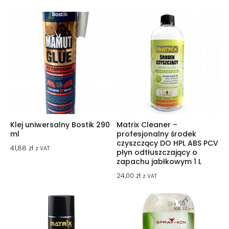
Klej uniwersalny Bostik 290
Matrix Cleaner –
ml
profesjonalny środek
czyszczący DO HPL ABS PCV
41,88
zł
z VAT
płyn odtłuszczający o
zapachu jabłkowym 1 L
24,00
zł
z VAT