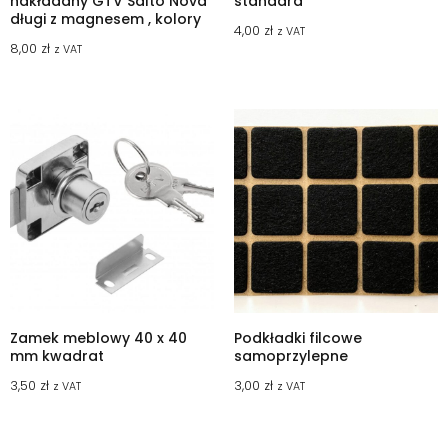
nakładany GTV Salto Nova
standard
długi z magnesem , kolory
4,00
zł
z VAT
8,00
zł
z VAT
Zamek meblowy 40 x 40
Podkładki filcowe
mm kwadrat
samoprzylepne
3,50
zł
3,00
zł
z VAT
z VAT