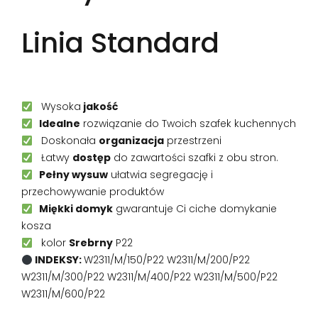
Linia Standard
Wysoka
jakość
Idealne
rozwiązanie do Twoich szafek kuchennych
Doskonała
organizacja
przestrzeni
Łatwy
dostęp
do zawartości szafki z obu stron.
Pełny wysuw
ułatwia segregację i
przechowywanie produktów
Miękki domyk
gwarantuje Ci ciche domykanie
kosza
kolor
Srebrny
P22
INDEKSY:
W2311/M/150/P22 W2311/M/200/P22
W2311/M/300/P22 W2311/M/400/P22 W2311/M/500/P22
W2311/M/600/P22