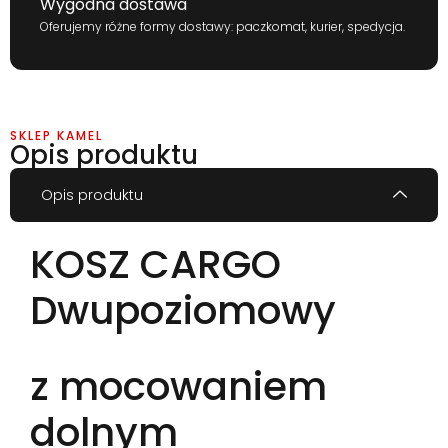
Wygodna dostawa
Oferujemy różne formy dostawy: paczkomat, kurier, spedycja.
SKLEP KAMEL
Opis produktu
Opis produktu
KOSZ CARGO
Dwupoziomowy
z mocowaniem
dolnym