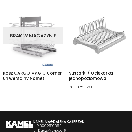
BRAK W MAGAZYNIE
Kosz CARGO MAGIC Corner
Suszarki / Ociekarka
uniwersalny Nomet
jednopoziomowa
76,00
zł
z VAT
KAMEL MAGDALENA KASPRZAK
NIP 8992510888
ul. Daszyńskiego 6