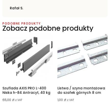
Rafał S.
PODOBNE PRODUKTY
Zobacz podobne produkty
Szuflada AXIS PRO L-400
Listwa / szyna montażowa
Niska h-84 Antracyt, 40 kg
do szafek górnych 8 cm
65,00
zł
1,00
zł
z VAT
z VAT