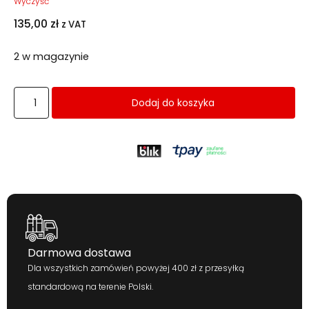
Wyczyść
135,00
zł
z VAT
2 w magazynie
Dodaj do koszyka
Darmowa dostawa
Dla wszystkich zamówień powyżej 400 zł z przesyłką
standardową na terenie Polski.