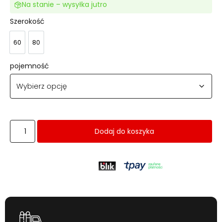
Na stanie – wysyłka jutro
Szerokość
60
80
60
80
pojemność
Dodaj do koszyka