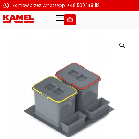
Zamów przez WhatsApp: +48 500 148 112
Przejdź
do
treści