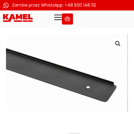
Zamów przez WhatsApp: +48 500 148 112
Przejdź
do
treści