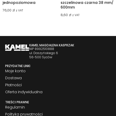
jednopoziomowa
szczelinowa czarna 38 mm/
600mm
76,00
zł
z VAT
8,60
zł
z VAT
KAMEL MAGDALENA KASPRZAK
NIP 8992510888
ul. Daszyńskiego 6
56-500 Syców
PRZYDATNE LINKI
Moje konto
Dostawa
Płatności
Oferta indywidualna
TREŚCI PRAWNE
Regulamin
Polityka prywatności