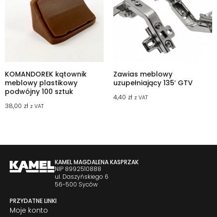
KOMANDOREK kątownik
Zawias meblowy
meblowy plastikowy
uzupełniający 135′ GTV
podwójny 100 sztuk
4,40
zł
z VAT
38,00
zł
z VAT
KAMEL MAGDALENA KASPRZAK
NIP 8992510888
ul. Daszyńskiego 6
56-500 Syców
PRZYDATNE LINKI
Moje konto