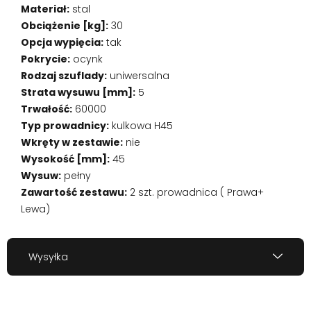
Materiał:
stal
Obciążenie [kg]:
30
Opcja wypięcia:
tak
Pokrycie:
ocynk
Rodzaj szuflady:
uniwersalna
Strata wysuwu [mm]:
5
Trwałość:
60000
Typ prowadnicy:
kulkowa H45
Wkręty w zestawie:
nie
Wysokość [mm]:
45
Wysuw:
pełny
Zawartość zestawu:
2 szt. prowadnica ( Prawa+
Lewa)
Wysyłka