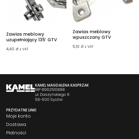
Zawias meblowy
Zawias meblowy
wpuszczany GTV
uzupełniający 135′ GTV
5,10
zł
z VAT
4,40
zł
z VAT
KAMEL MAGDALENA KASPRZAK
NIP 8992510888
ul. Daszyńskiego 6
56-500 Syców
PRZYDATNE LINKI
Moje konto
Dostawa
Płatności