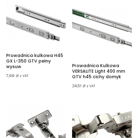
Prowadnica kulkowa H45
GX L-350 GTV pełny
Prowadnica Kulkowa
wysuw
VERSALITE Light 400 mm
7,99
zł
GTV h45 cichy domyk
z VAT
24,51
zł
z VAT