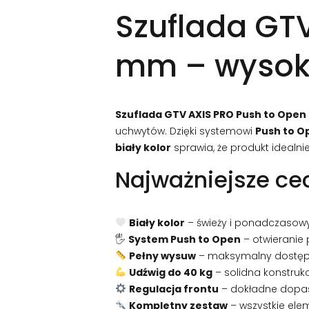
Szuflada GT
mm – wysoko
Szuflada GTV AXIS PRO Push to Open
uchwytów. Dzięki systemowi
Push to O
biały kolor
sprawia, że produkt idealnie
Najważniejsze ce
Biały kolor
– świeży i ponadczasow
🖐️
System Push to Open
– otwieranie 
Pełny wysuw
– maksymalny dostęp 
Udźwig do 40 kg
– solidna konstruk
Regulacja frontu
– dokładne dopaso
Kompletny zestaw
– wszystkie ele