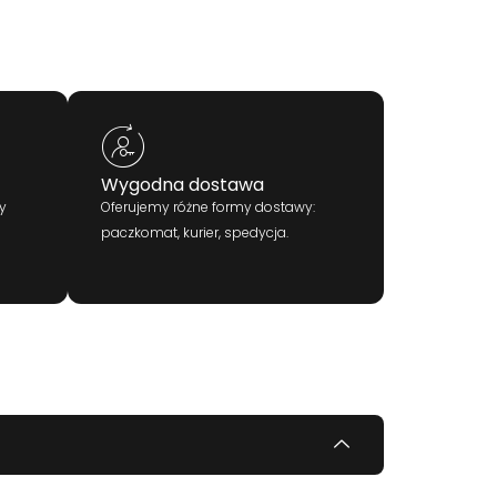
Wygodna dostawa
y
Oferujemy różne formy dostawy:
paczkomat, kurier, spedycja.