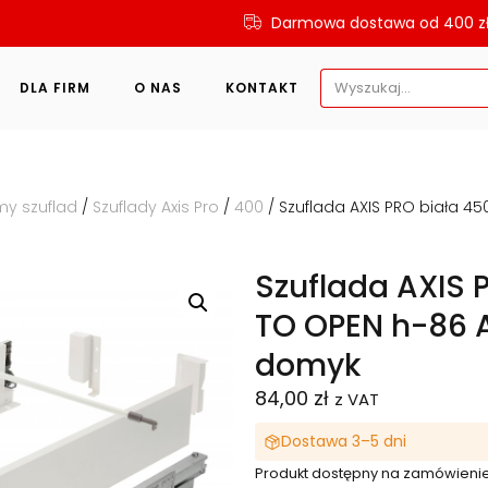
Darmowa dostawa od 400 z
Search
DLA FIRM
O NAS
KONTAKT
for:
my szuflad
/
Szuflady Axis Pro
/
400
/ Szuflada AXIS PRO biała 
Szuflada AXIS
TO OPEN h-86 A
domyk
84,00
zł
z VAT
Dostawa 3–5 dni
Produkt dostępny na zamówieni