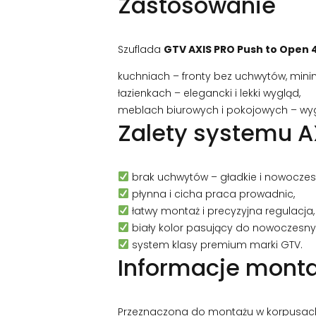
Zastosowanie
Szuflada
GTV AXIS PRO Push to Open 
kuchniach – fronty bez uchwytów, min
łazienkach – elegancki i lekki wygląd,
meblach biurowych i pokojowych – wyg
Zalety systemu A
brak uchwytów – gładkie i nowoczesn
płynna i cicha praca prowadnic,
łatwy montaż i precyzyjna regulacja,
biały kolor pasujący do nowoczesny
system klasy premium marki GTV.
Informacje mont
Przeznaczona do montażu w korpusac