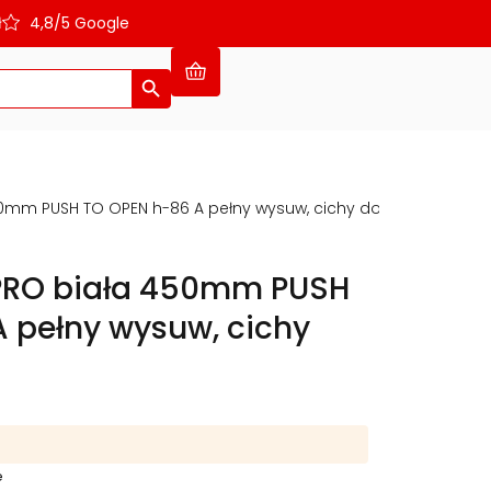
ł
4,8/5 Google
Search Button
450mm PUSH TO OPEN h-86 A pełny wysuw, cichy domyk
 PRO biała 450mm PUSH
 pełny wysuw, cichy
e