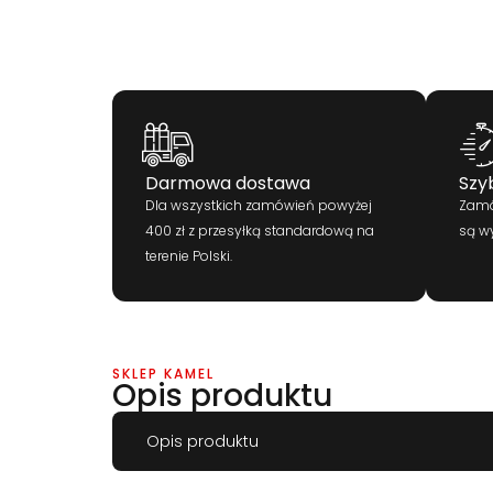
Darmowa dostawa
Szy
Dla wszystkich zamówień powyżej
Zamó
400 zł z przesyłką standardową na
są w
terenie Polski.
SKLEP KAMEL
Opis produktu
Opis produktu