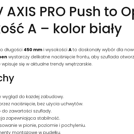
V AXIS PRO Push to 
ść A – kolor biały
o długości
450 mm
i wysokości
A
to doskonały wybór dla now
pen
wystarczy delikatne naciśnięcie frontu, aby szuflada otworzy
 wpisuje się w aktualne trendy wnętrzarskie.
chy
y wygląd do każdej zabudowy.
przez naciśnięcie, bez użycia uchwytów.
do zawartości szuflady.
cja zapewniająca stabilność.
wanie w pionie, poziomie i pochyleniu.
menty montażowe w pudełku.