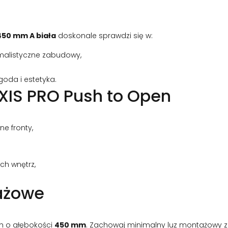
450 mm A biała
doskonale sprawdzi się w:
imalistyczne zabudowy,
oda i estetyka.
XIS PRO Push to Open
e fronty,
ch wnętrz,
ażowe
h o głębokości
450 mm
. Zachowaj minimalny luz montażowy z 