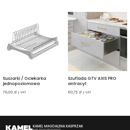
Suszarki / Ociekarka
Szuflada GTV AXIS PRO
jednopoziomowa
antracyt
76,00
zł
60,75
zł
z VAT
z VAT
KAMEL MAGDALENA KASPRZAK