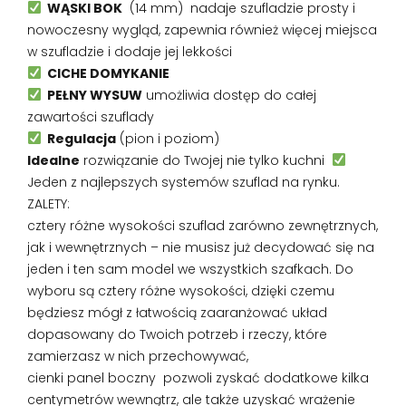
WĄSKI BOK
(14 mm) nadaje szufladzie prosty i
nowoczesny wygląd, zapewnia również więcej miejsca
w szufladzie i dodaje jej lekkości
CICHE DOMYKANIE
PEŁNY WYSUW
umożliwia dostęp do całej
zawartości szuflady
Regulacja
(pion i poziom)
Idealne
rozwiązanie do Twojej nie tylko kuchni
Jeden z najlepszych systemów szuflad na rynku.
ZALETY:
cztery różne wysokości szuflad zarówno zewnętrznych,
jak i wewnętrznych – nie musisz już decydować się na
jeden i ten sam model we wszystkich szafkach. Do
wyboru są cztery różne wysokości, dzięki czemu
będziesz mógł z łatwością zaaranżować układ
dopasowany do Twoich potrzeb i rzeczy, które
zamierzasz w nich przechowywać,
cienki panel boczny pozwoli zyskać dodatkowe kilka
centymetrów wewnątrz, ale także uzyskać wrażenie