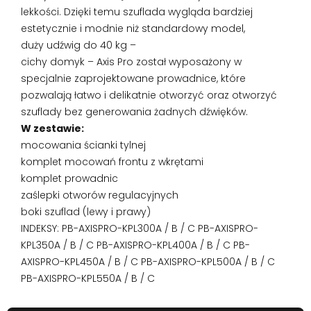
lekkości. Dzięki temu szuflada wygląda bardziej
estetycznie i modnie niż standardowy model,
duży udźwig do 40 kg –
cichy domyk – Axis Pro został wyposażony w
specjalnie zaprojektowane prowadnice, które
pozwalają łatwo i delikatnie otworzyć oraz otworzyć
szuflady bez generowania żadnych dźwięków.
W zestawie:
mocowania ścianki tylnej
komplet mocowań frontu z wkrętami
komplet prowadnic
zaślepki otworów regulacyjnych
boki szuflad (lewy i prawy)
INDEKSY: PB-AXISPRO-KPL300A / B / C PB-AXISPRO-
KPL350A / B / C PB-AXISPRO-KPL400A / B / C PB-
AXISPRO-KPL450A / B / C PB-AXISPRO-KPL500A / B / C
PB-AXISPRO-KPL550A / B / C