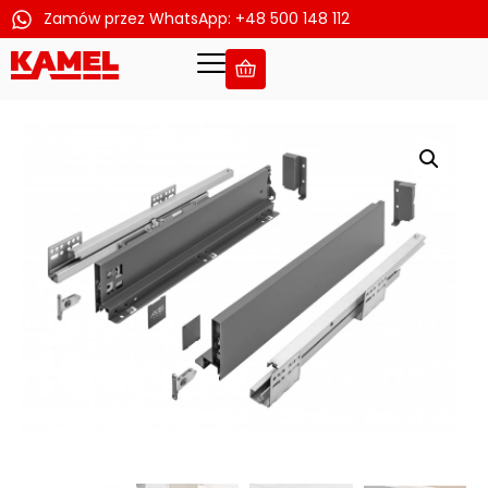
Zamów przez WhatsApp: +48 500 148 112
Przejdź
do
treści