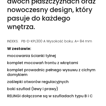
dwóch płaszczyznach oraz
nowoczesny design, który
pasuje do każdego
wnętrza.
INDEKS: PB-D-KPL300 A Wysokość boku: A= 84 mm
W zestawie:
mocowania ścianki tylnej
komplet mocowań frontu z wkrętami
komplet prowadnic pełnego wysuwu z cichym
domykiem
zaślepki otworów regulacyjnych
boki szuflad (lewy i prawy)
RELINGI dołączone są w szufladach typu B i C