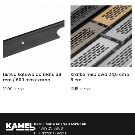
Listwa kątowa do blatu 38
Kratka meblowa 24,5 cm x
mm / 600 mm czarna
6 cm
13,90
zł
12,15
zł
z VAT
z VAT
KAMEL MAGDALENA KASPRZAK
NIP 8992510888
ul. Daszyńskiego 6