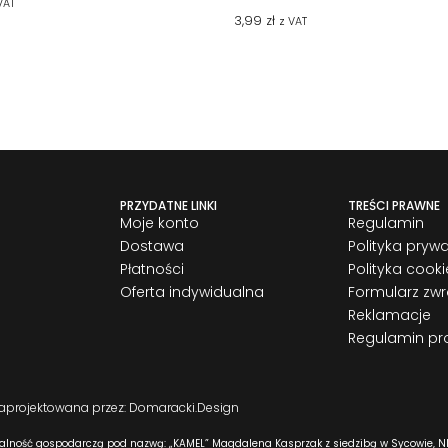
VAT
3,99
zł
z VAT
PRZYDATNE LINKI
TREŚCI PRAWNE
Moje konto
Regulamin
Dostawa
Polityka pryw
Płatności
Polityka cooki
Oferta indywidualna
Formularz zw
Reklamacje
Regulamin pr
zaprojektowana przez: Domaracki.Design
alność gospodarczą pod nazwą: „KAMEL” Magdalena Kasprzak z siedzibą w Sycowie, NI