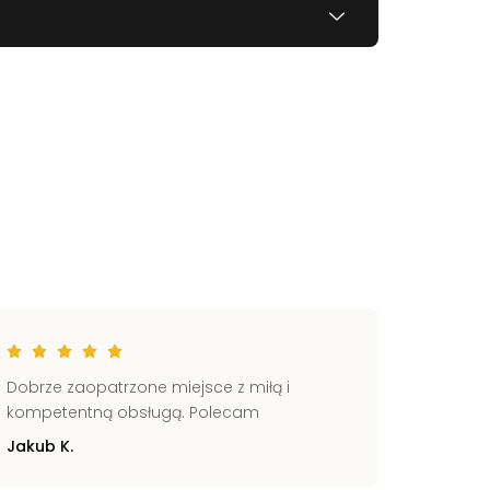
Dobrze zaopatrzone miejsce z miłą i
Świetni
kompetentną obsługą. Polecam
Pomocn
Jakub K.
Zbignie