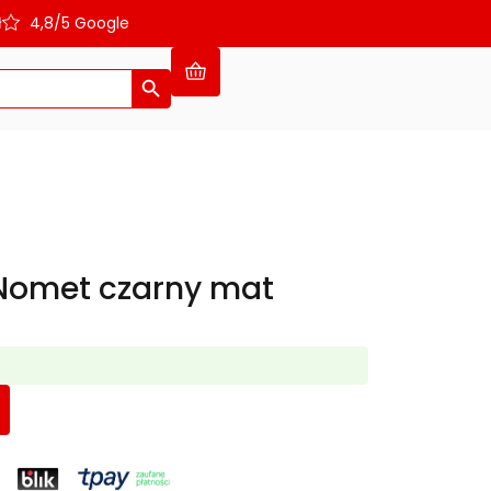
ł
4,8/5 Google
Search Button
Nomet czarny mat