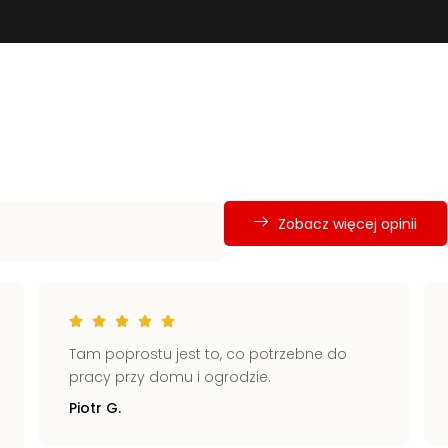
Zobacz więcej opinii
Tam poprostu jest to, co potrzebne do
pracy przy domu i ogrodzie.
Piotr G.