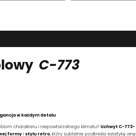
blowy
C-773
gancja w każdym detalu
blom charakteru i niepowtarzalnego klimatu?
Uchwyt C-773-
ej formy
i
stylu retro
, który subtelnie podkreśla estetykę wnę