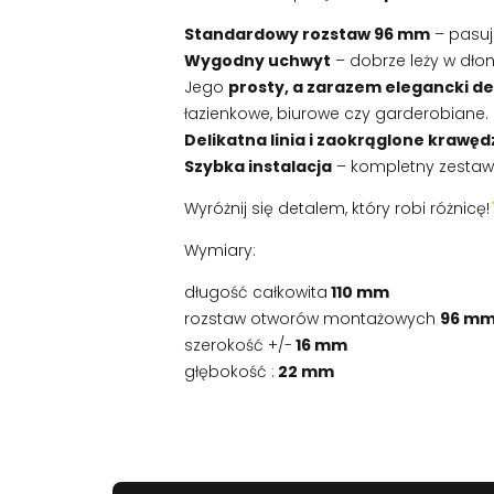
Standardowy rozstaw 96 mm
– pasuj
Wygodny uchwyt
– dobrze leży w dło
Jego
prosty, a zarazem elegancki de
łazienkowe, biurowe czy garderobiane.
Delikatna linia i zaokrąglone krawęd
Szybka instalacja
– kompletny zesta
Wyróżnij się detalem, który robi różnicę!
Wymiary:
długość całkowita
110 mm
rozstaw otworów montażowych
96 m
szerokość +/-
16 mm
głębokość :
22 mm