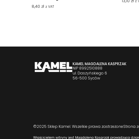
13,10
zł
z 
8,40
zł
z VAT
KAMEL MAGDALENA KASPRZAK
NIP 8992510888
ul. Daszyńskiego 6
56-500 Syców
©2025 Sklep Kamel. Wszelkie prawa zastrzeżone
Strona 
Właścicielem witryny jest Magdalena Kasprzak prowadząca dział