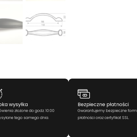
bka wysyłka
Bezpieczne płatności
wienia złożone do godz. 10:00
Gwarantujemy bezpieczne form
ysyłane tego samego dnia.
płatności oraz certyfikat SSL.