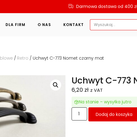
Darmowa dostawa od 400 z
Search
DLA FIRM
O NAS
KONTAKT
for:
eblowe
/
Retro
/ Uchwyt C-773 Nomet czarny mat
Uchwyt C-773 
6,20
zł
z VAT
Na stanie – wysyłka jutro
Dodaj do koszyka