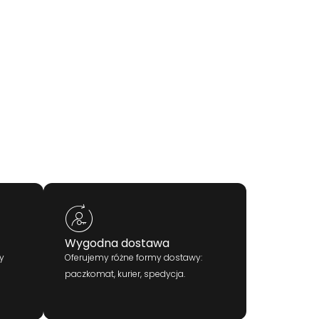
Wygodna dostawa
y
Oferujemy różne formy dostawy:
paczkomat, kurier, spedycja.