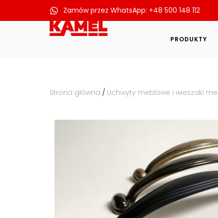
Zamów przez WhatsApp: +48 500 148 112
Przejdź
do
PRODUKTY
treści
Strona główna
/
Uchwyty meblowe i wieszaki m