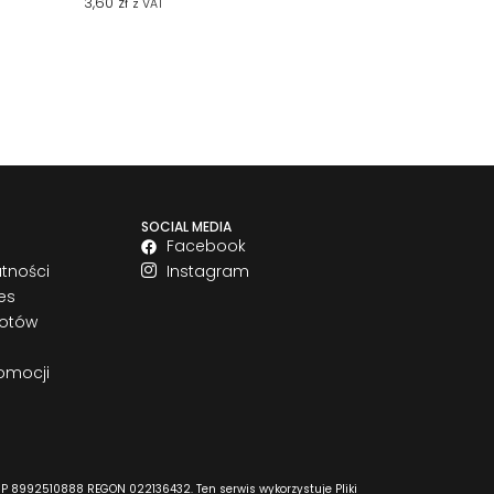
3,60
zł
z VAT
SOCIAL MEDIA
Facebook
atności
Instagram
es
rotów
omocji
P 8992510888 REGON 022136432. Ten serwis wykorzystuje Pliki