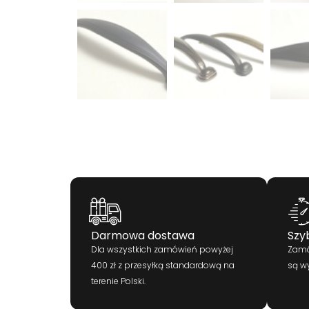
Darmowa dostawa
Szy
Dla wszystkich zamówień powyżej
Zamó
400 zł z przesyłką standardową na
są w
terenie Polski.