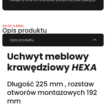
Oferujemy różne formy dostawy: paczkomat, kurier, spedycja.
SKLEP KAMEL
Opis produktu
Opis produktu
Uchwyt meblowy
krawędziowy
HEXA
Długość 225 mm , rozstaw
otworów montażowych 192
mm