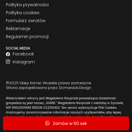
Polityka prywatności
Polityka cookies
Formularz zwrotów
Reklamacje
Regulamin promocji
SOCIAL MEDIA
Facebook
Instagram
©2025 Sklep Kamel. Wszelkie prawa zastrzeżone
Strona zaprojektowana przez: Domaracki.Design
Właścicielem witryny jest Magdalena Kasprzak prowadząca działalność
gospodarczą pod nazwą: „KAMEL” Magdalena Kasprzak z siedzibą w Sycowie,
NIP 8992510888 REGON 022136432. Ten serwis wykorzystuje Pliki Cookies.
Analizujemy zanonimizowane informacje naszych użytkowników, aby lepiej
dopasować naszą ofertę oraz zawartość strony do potrzeb użytkowników.
Szczegółowe informacje dostępne w
Polityce cookies
i
Polityce prywatności
.
Zamów w 60 sek