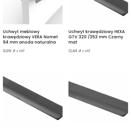
Uchwyt meblowy
Uchwyt krawędziowy HEXA
krawędziowy VERA Nomet
GTV 320 /353 mm Czarny
94 mm anoda naturalna
mat
9,99
zł
12,44
zł
z VAT
z VAT