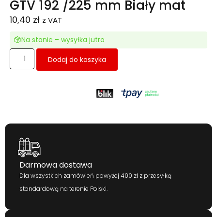
GTV 192 /225 mm Biały mat
10,40
zł
z VAT
Na stanie – wysyłka jutro
Dodaj do koszyka
Darmowa dostawa
Dla wszystkich zamówień powyżej 400 zł z przesyłką
standardową na terenie Polski.