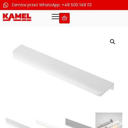
Zamów przez WhatsApp: +48 500 148 112
Przejdź
do
treści