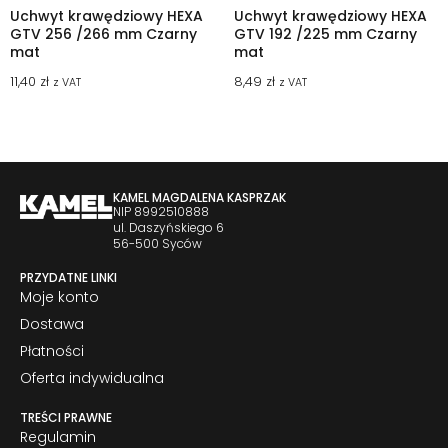
Uchwyt krawędziowy HEXA
Uchwyt krawędziowy HEXA
GTV 256 /266 mm Czarny
GTV 192 /225 mm Czarny
mat
mat
11,40
zł
8,49
zł
z VAT
z VAT
KAMEL MAGDALENA KASPRZAK
NIP 8992510888
ul. Daszyńskiego 6
56-500 Syców
PRZYDATNE LINKI
Moje konto
Dostawa
Płatności
Oferta indywidualna
TREŚCI PRAWNE
Regulamin