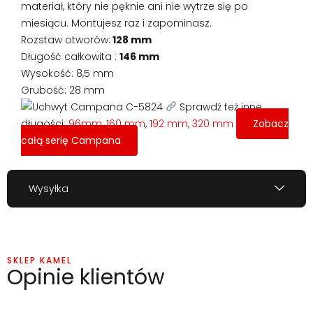
materiał, który nie pęknie ani nie wytrze się po
miesiącu. Montujesz raz i zapominasz.
Rozstaw otworów:
128 mm
Długość całkowita :
146 mm
Wysokość: 8,5 mm
Grubość: 28 mm
Sprawdź też inne
długości:
96mm,
160 mm
,
192 mm
,
320 mm
Zobacz
całą serię Campana
Wysyłka
SKLEP KAMEL
Opinie klientów