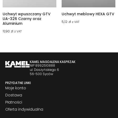
Uchwyt wpuszczany GTV
Uchwyt meblowy HEXA GTV
UA-326 Czarny oraz
5,12
zł
z VAT
Aluminium
11,90
zł
z VAT
KAMEL MAGDALENA KASPRZAK
NIP 8992510888
ul. Daszyńskiego 6
56-500 Syców
PRZYDATNE LINKI
Moje konto
Dostawa
Płatności
Oferta indywidualna