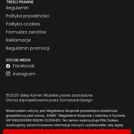
TREŚCI PRAWNE
Regulamin
Polityka prywatności
Polityka cookies
Formularz zwrotów
Reklamacje
Regulamin promocji
SOCIAL MEDIA
Facebook
Instagram
©2025 Sklep Kamel. Wszelkie prawa zastrzeżone
Strona zaprojektowana przez: Domaracki.Design
Właścicielem witryny jest Magdalena Kasprzak prowadząca działalność
gospodarczą pod nazwą: „KAMEL” Magdalena Kasprzak z siedzibą w Sycowie,
NIP 8992510888 REGON 022136432. Ten serwis wykorzystuje Pliki Cookies.
Analizujemy zanonimizowane informacje naszych użytkowników, aby lepiej
dopasować naszą ofertę oraz zawartość strony do potrzeb użytkowników.