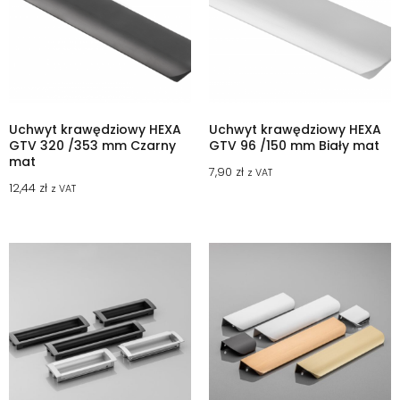
Uchwyt krawędziowy HEXA
Uchwyt krawędziowy HEXA
GTV 320 /353 mm Czarny
GTV 96 /150 mm Biały mat
mat
7,90
zł
z VAT
12,44
zł
z VAT