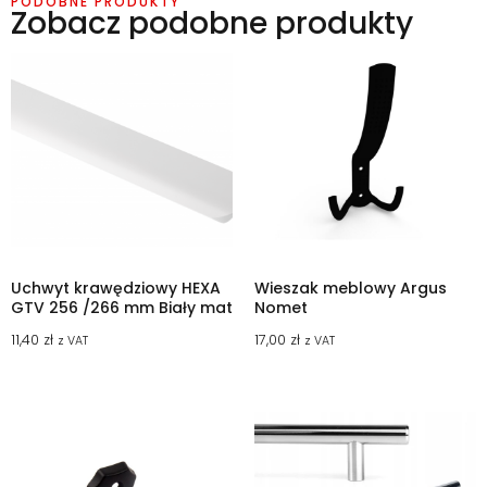
PODOBNE PRODUKTY
Zobacz podobne produkty
Uchwyt krawędziowy HEXA
Wieszak meblowy Argus
GTV 256 /266 mm Biały mat
Nomet
11,40
zł
17,00
zł
z VAT
z VAT