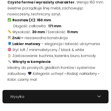
Czysta forma i wyrazisty charakter.
Wersja 160 mm
świetnie porządkuje linię mebli, zachowując
nowoczesny, techniczny sznyt.
Rozstaw (C): 160 mm
Długość całkowita :
171 mm
Wysokość:
30 mm
| Szerokość:
11 mm
ZnAl –
niezawodna konstrukcja
Lakier matowy
– elegancja i łatwość utrzymania
Styl: loft / minimalistyczny / black & white
Zastosowanie: kuchnia, łazienka, biuro, komody
Wkręty w komplecie
Idealny do prostych, gładkich frontów i systemów
zabudowy.
Kategoria: uchwyt • Rodzaj: nakładany •
Kolor: czarny mat
Wysyłka