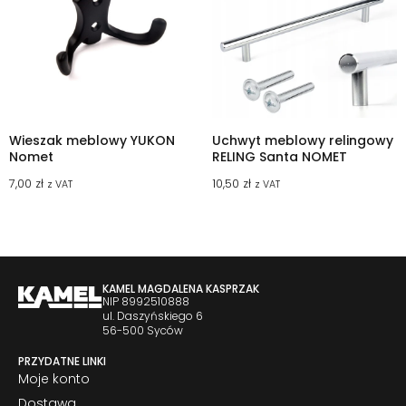
Wieszak meblowy YUKON
Uchwyt meblowy relingowy
Nomet
RELING Santa NOMET
7,00
zł
10,50
zł
z VAT
z VAT
KAMEL MAGDALENA KASPRZAK
NIP 8992510888
ul. Daszyńskiego 6
56-500 Syców
PRZYDATNE LINKI
Moje konto
Dostawa