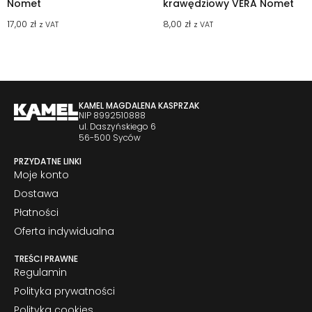
Nomet
krawędziowy VERA Nomet
17,00
zł
8,00
zł
z VAT
z VAT
KAMEL MAGDALENA KASPRZAK
NIP 8992510888
ul. Daszyńskiego 6
56-500 Syców
PRZYDATNE LINKI
Moje konto
Dostawa
Płatności
Oferta indywidualna
TREŚCI PRAWNE
Regulamin
Polityka prywatności
Polityka cookies