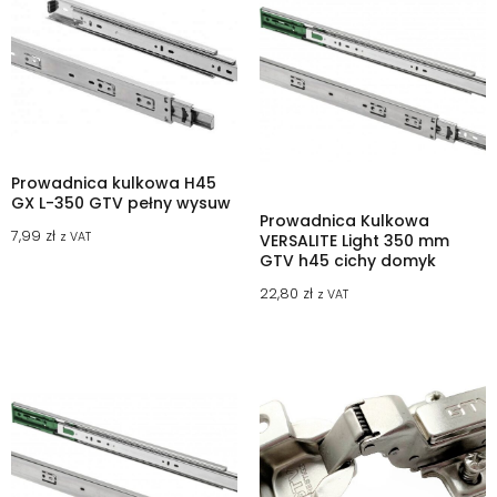
Prowadnica kulkowa H45
GX L-350 GTV pełny wysuw
Prowadnica Kulkowa
7,99
zł
z VAT
VERSALITE Light 350 mm
GTV h45 cichy domyk
22,80
zł
z VAT