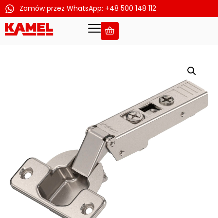
Zamów przez WhatsApp: +48 500 148 112
Przejdź
do
treści