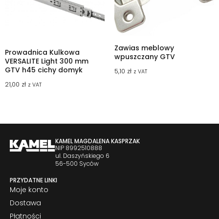
Zawias meblowy
Prowadnica Kulkowa
wpuszczany GTV
VERSALITE Light 300 mm
GTV h45 cichy domyk
5,10
zł
z VAT
21,00
zł
z VAT
KAMEL MAGDALENA KASPRZAK
NIP 8992510888
ul. Daszyńskiego 6
56-500 Syców
PRZYDATNE LINKI
Moje konto
Dostawa
Płatności