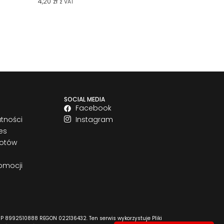
4,20
zł
z VAT
SOCIAL MEDIA
Facebook
atności
Instagram
es
rotów
omocji
P 8992510888 REGON 022136432. Ten serwis wykorzystuje Pliki