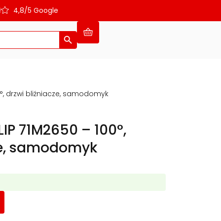
ł
4,8/5 Google
Search Button
°, drzwi bliźniacze, samodomyk
IP 71M2650 – 100°,
ze, samodomyk