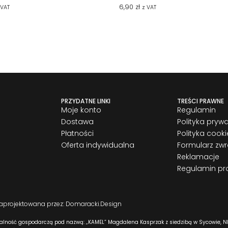
6,90
zł
 VAT
z VAT
PRZYDATNE LINKI
TREŚCI PRAWNE
Moje konto
Regulamin
Dostawa
Polityka pryw
Płatności
Polityka cooki
Oferta indywidualna
Formularz zw
Reklamacje
Regulamin pr
zaprojektowana przez: Domaracki.Design
alność gospodarczą pod nazwą: „KAMEL” Magdalena Kasprzak z siedzibą w Sycowie, NI