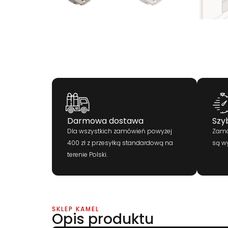
Darmowa dostawa
Szy
Dla wszystkich zamówień powyżej
Zamó
400 zł z przesyłką standardową na
są w
terenie Polski.
SKLEP KAMEL
Opis produktu