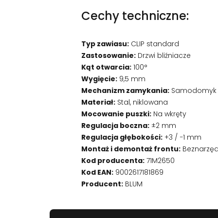
Cechy techniczne:
Typ zawiasu:
CLIP standard
Zastosowanie:
Drzwi bliźniacze
Kąt otwarcia:
100°
Wygięcie:
9,5 mm
Mechanizm zamykania:
Samodomyk (
Materiał:
Stal, niklowana
Mocowanie puszki:
Na wkręty
Regulacja boczna:
±2 mm
Regulacja głębokości:
+3 / −1 mm
Montaż i demontaż frontu:
Beznarzęd
Kod producenta:
71M2650
Kod EAN:
9002617181869
Producent:
BLUM