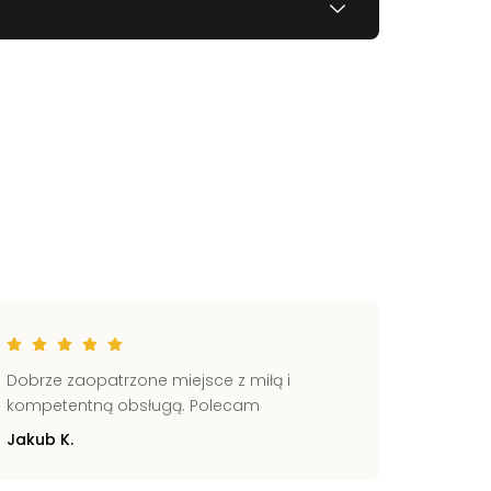
Dobrze zaopatrzone miejsce z miłą i
Świetni
kompetentną obsługą. Polecam
Pomocn
Jakub K.
Zbignie