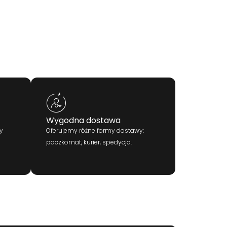
Wygodna dostawa
y
Oferujemy różne formy dostawy:
paczkomat, kurier, spedycja.