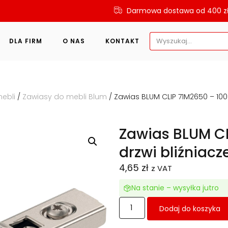
Darmowa dostawa od 400 z
Search
DLA FIRM
O NAS
KONTAKT
for:
ebli
/
Zawiasy do mebli Blum
/ Zawias BLUM CLIP 71M2650 – 100
Zawias BLUM CL
drzwi bliźniac
4,65
zł
z VAT
Na stanie – wysyłka jutro
Dodaj do koszyka