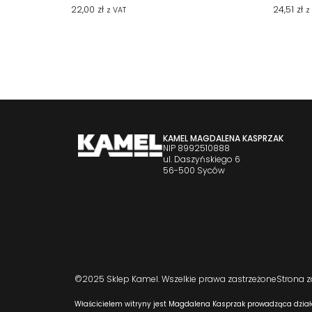
22,00
zł
24,51
zł
z VAT
z
KAMEL MAGDALENA KASPRZAK
NIP 8992510888
ul. Daszyńskiego 6
56-500 Syców
©2025 Sklep Kamel. Wszelkie prawa zastrzeżone
Strona 
Właścicielem witryny jest Magdalena Kasprzak prowadząca dział