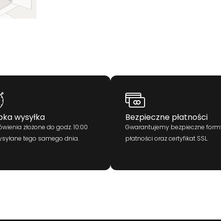
bka wysyłka
Bezpieczne płatności
wienia złożone do godz. 10:00
Gwarantujemy bezpieczne form
ysyłane tego samego dnia.
płatności oraz certyfikat SSL.