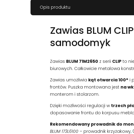
Opis produktu
Zawias BLUM CLIP 
samodomyk
Zawias
BLUM 71M2650
z serii
CLIP
to ni
biurowych. Całkowicie metalowa konst
Zawias umożliwia
kąt otwarcia 100°
i 
frontów. Puszka montowana jest
na wk
monterom i stolarzom.
Dzięki możliwości regulacji w
trzech pł
dopasowanie frontu do korpusu mebla
Rekomendowany prowadnik do mon
BLUM 173L6100
– prowadnik krzyżakowy, 0