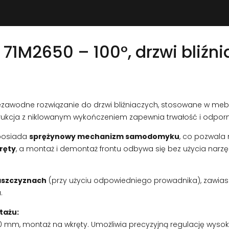
71M2650 – 100°, drzwi bliźni
ezawodne rozwiązanie do drzwi bliźniaczych, stosowane w meb
rukcja z niklowanym wykończeniem zapewnia trwałość i odporn
posiada
sprężynowy mechanizm samodomyku
, co pozwala
ręty
, a montaż i demontaż frontu odbywa się bez użycia narzę
aszczyznach
(przy użyciu odpowiedniego prowadnika), zawias
.
tażu:
 mm, montaż na wkręty. Umożliwia precyzyjną regulację wysoko