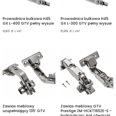
Prowadnica kulkowa H45
Prowadnica kulkowa H45
GX L-400 GTV pełny wysuw
GX L-300 GTV pełny wysuw
9,80
zł
6,99
zł
z VAT
z VAT
Zawias meblowy
Zawias meblowy GTV
uzupełniający 135′ GTV
Prestige ZM-HCKT165ZE-S –
hydrauliczny, kąt otwarcia