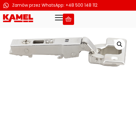
Zamów przez WhatsApp: +48 500 148 112
Przejdź
do
treści