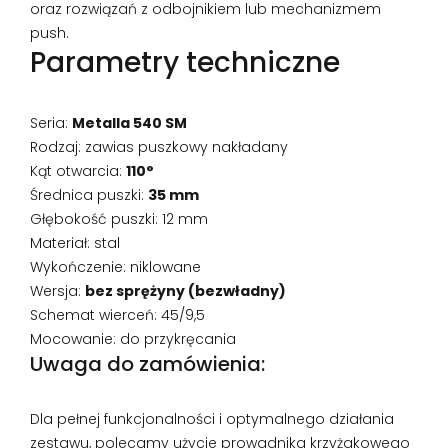
oraz rozwiązań z odbojnikiem lub mechanizmem
push.
Parametry techniczne
Seria:
Metalla 540 SM
Rodzaj: zawias puszkowy nakładany
Kąt otwarcia:
110°
Średnica puszki:
35 mm
Głębokość puszki: 12 mm
Materiał: stal
Wykończenie: niklowane
Wersja:
bez sprężyny (bezwładny)
Schemat wierceń: 45/9,5
Mocowanie: do przykręcania
Uwaga do zamówienia:
Dla pełnej funkcjonalności i optymalnego działania
zestawu, polecamy użycie prowadnika krzyżakowego