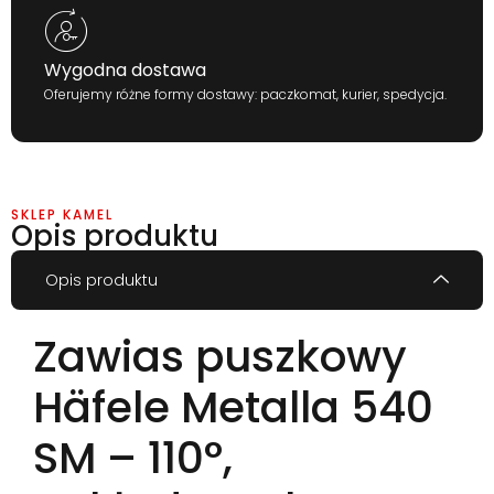
Wygodna dostawa
Oferujemy różne formy dostawy: paczkomat, kurier, spedycja.
SKLEP KAMEL
Opis produktu
Opis produktu
Zawias puszkowy
Häfele Metalla 540
SM – 110°,