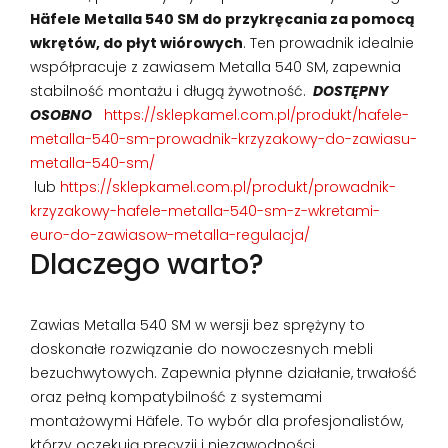
Häfele Metalla 540 SM do przykręcania za pomocą
wkrętów, do płyt wiórowych
. Ten prowadnik idealnie
współpracuje z zawiasem Metalla 540 SM, zapewnia
stabilność montażu i długą żywotność.
DOSTĘPNY
OSOBNO
https://sklepkamel.com.pl/produkt/hafele-
metalla-540-sm-prowadnik-krzyzakowy-do-zawiasu-
metalla-540-sm/
lub
https://sklepkamel.com.pl/produkt/prowadnik-
krzyzakowy-hafele-metalla-540-sm-z-wkretami-
euro-do-zawiasow-metalla-regulacja/
Dlaczego warto?
Zawias Metalla 540 SM w wersji bez sprężyny to
doskonałe rozwiązanie do nowoczesnych mebli
bezuchwytowych. Zapewnia płynne działanie, trwałość
oraz pełną kompatybilność z systemami
montażowymi Häfele. To wybór dla profesjonalistów,
którzy oczekują precyzji i niezawodności.