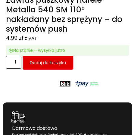
Zawias puszkowy Häfele
Metalla 540 SM 110°
nakładany bez sprężyny – do
systemów push
4,99
zł
z VAT
Na stanie – wysyłka jutro
Dodaj do koszyka
Darmowa dostawa
Dla wszystkich zamówień powyżej 400 zł z przesyłką