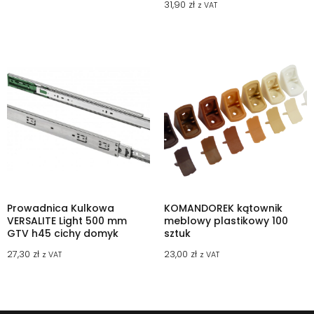
31,90
zł
z VAT
Prowadnica Kulkowa
KOMANDOREK kątownik
VERSALITE Light 500 mm
meblowy plastikowy 100
GTV h45 cichy domyk
sztuk
27,30
zł
23,00
zł
z VAT
z VAT