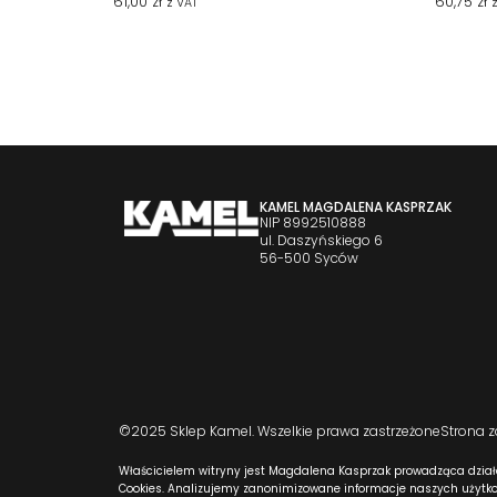
61,00
zł
60,75
zł
z VAT
KAMEL MAGDALENA KASPRZAK
NIP 8992510888
ul. Daszyńskiego 6
56-500 Syców
©2025 Sklep Kamel. Wszelkie prawa zastrzeżone
Strona 
Właścicielem witryny jest Magdalena Kasprzak prowadząca dział
Cookies. Analizujemy zanonimizowane informacje naszych użytkow