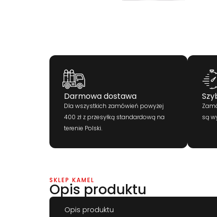
Darmowa dostawa
Szy
Dla wszystkich zamówień powyżej
Zamó
400 zł z przesyłką standardową na
są w
terenie Polski.
SKLEP KAMEL
Opis produktu
Opis produktu