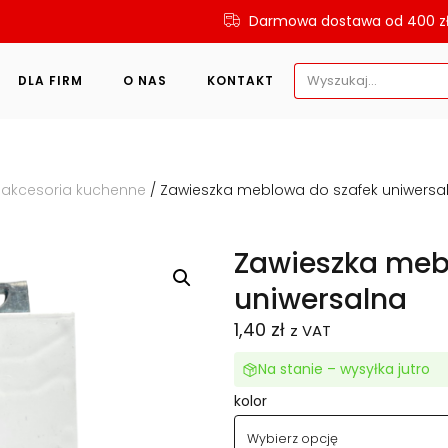
Darmowa dostawa od 400 z
Search
DLA FIRM
O NAS
KONTAKT
for:
 akcesoria kuchenne
/ Zawieszka meblowa do szafek uniwersa
Zawieszka meb
uniwersalna
1,40
zł
z VAT
Na stanie – wysyłka jutro
kolor