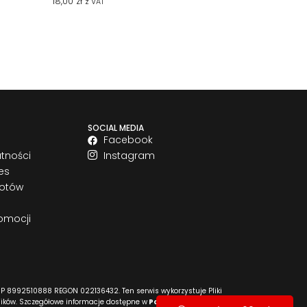
18,00
zł
z VAT
SOCIAL MEDIA
Facebook
atności
Instagram
es
rotów
omocji
P 8992510888 REGON 022136432. Ten serwis wykorzystuje Pliki
ników. Szczegółowe informacje dostępne w
Polityce cookies
i