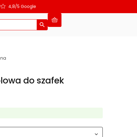
ł
4,8/5 Google
Search Button
lna
lowa do szafek