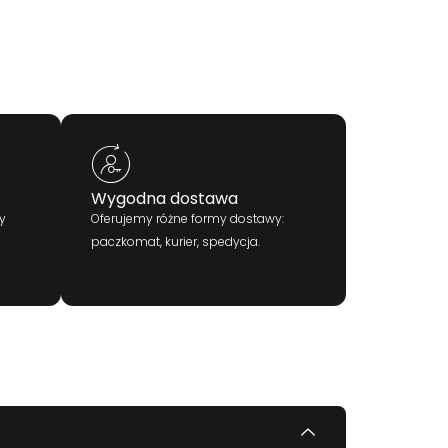
Wygodna dostawa
y
Oferujemy różne formy dostawy:
paczkomat, kurier, spedycja.