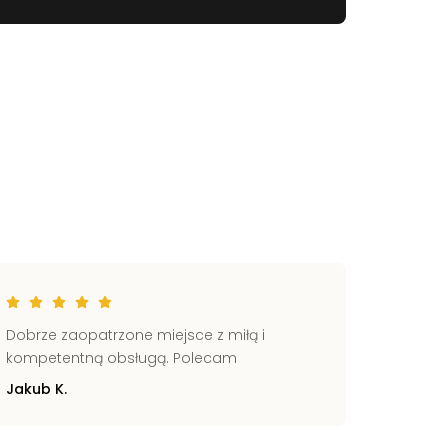
Dobrze zaopatrzone miejsce z miłą i
Świetni
kompetentną obsługą. Polecam
Pomocn
Jakub K.
Zbignie