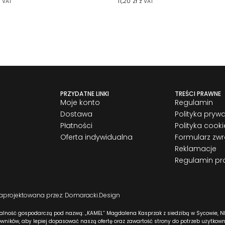
11,20
zł
z VAT
z VAT
PRZYDATNE LINKI
TREŚCI PRAWNE
Moje konto
Regulamin
Dostawa
Polityka pryw
Płatności
Polityka cooki
Oferta indywidualna
Formularz zw
Reklamacje
Regulamin pr
zaprojektowana przez: Domaracki.Design
alność gospodarczą pod nazwą: „KAMEL” Magdalena Kasprzak z siedzibą w Sycowie, NI
ników, aby lepiej dopasować naszą ofertę oraz zawartość strony do potrzeb użytkow