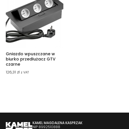
Gniazdo wpuszczane w
biurko przedłużacz GTV
czarne
126,31
zł
z VAT
KAMEL MAGDALENA KASPRZAK
NIP 8992510888