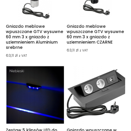
Gniazdo meblowe
Gniazdo meblowe
wpuszczane GTV wysuwne
wpuszczane GTV wysuwne
60 mm 3 x gniazdo z
60 mm 3 x gniazdo z
uziemnieniem Aluminium
uziemnieniem CZARNE
srebrne
63,11
zł
z VAT
63,11
zł
z VAT
Zestaw 5 klipsów LED do
Gniazdo wpuszczane w