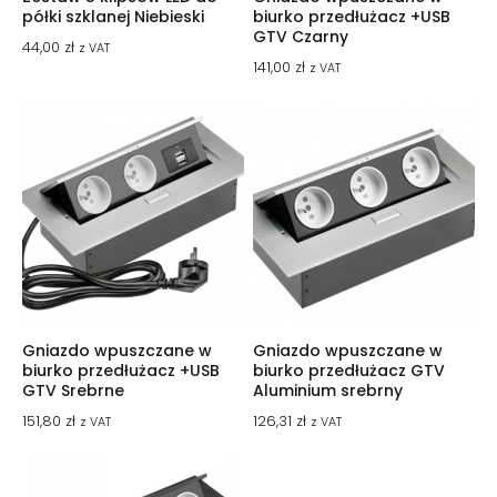
półki szklanej Niebieski
biurko przedłużacz +USB
GTV Czarny
44,00
zł
z VAT
141,00
zł
z VAT
Gniazdo wpuszczane w
Gniazdo wpuszczane w
biurko przedłużacz +USB
biurko przedłużacz GTV
GTV Srebrne
Aluminium srebrny
151,80
zł
126,31
zł
z VAT
z VAT