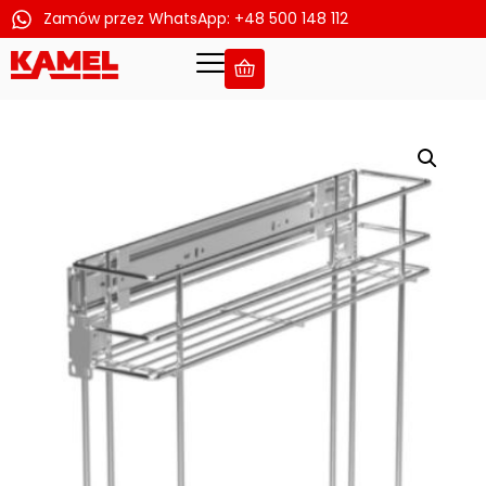
Zamów przez WhatsApp: +48 500 148 112
Przejdź
do
treści