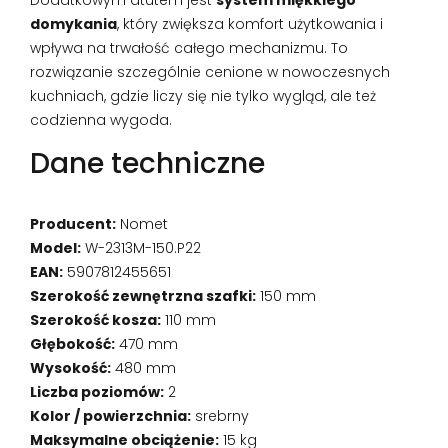
domykania
, który zwiększa komfort użytkowania i
wpływa na trwałość całego mechanizmu. To
rozwiązanie szczególnie cenione w nowoczesnych
kuchniach, gdzie liczy się nie tylko wygląd, ale też
codzienna wygoda.
Dane techniczne
Producent:
Nomet
Model:
W-2313M-150.P22
EAN:
5907812455651
Szerokość zewnętrzna szafki:
150 mm
Szerokość kosza:
110 mm
Głębokość:
470 mm
Wysokość:
480 mm
Liczba poziomów:
2
Kolor / powierzchnia:
srebrny
Maksymalne obciążenie:
15 kg