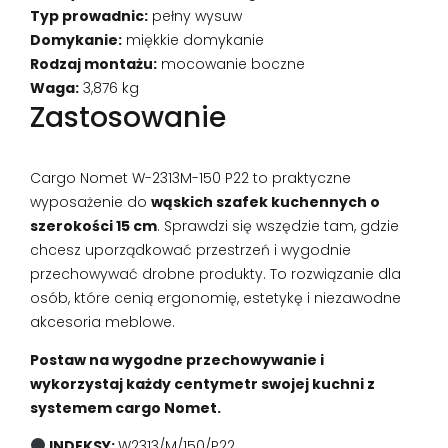
Typ prowadnic:
pełny wysuw
Domykanie:
miękkie domykanie
Rodzaj montażu:
mocowanie boczne
Waga:
3,876 kg
Zastosowanie
Cargo Nomet W-2313M-150 P22 to praktyczne
wyposażenie do
wąskich szafek kuchennych o
szerokości 15 cm
. Sprawdzi się wszędzie tam, gdzie
chcesz uporządkować przestrzeń i wygodnie
przechowywać drobne produkty. To rozwiązanie dla
osób, które cenią ergonomię, estetykę i niezawodne
akcesoria meblowe.
Postaw na wygodne przechowywanie i
wykorzystaj każdy centymetr swojej kuchni z
systemem cargo Nomet.
INDEKSY:
W2313/M/150/P22