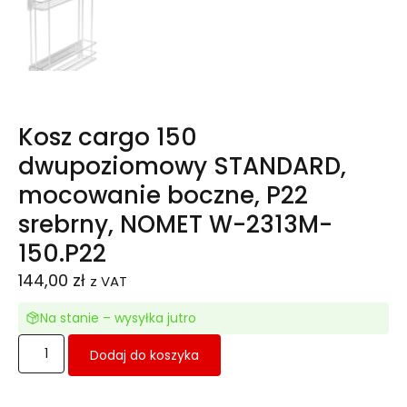
Kosz cargo 150
dwupoziomowy STANDARD,
mocowanie boczne, P22
srebrny, NOMET W-2313M-
150.P22
144,00
zł
z VAT
Na stanie – wysyłka jutro
Dodaj do koszyka