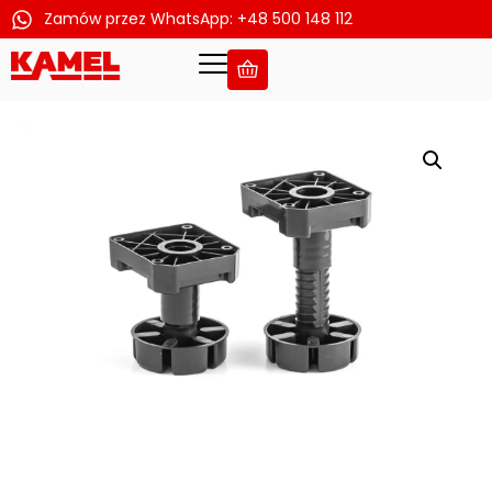
Zamów przez WhatsApp: +48 500 148 112
Przejdź
do
treści