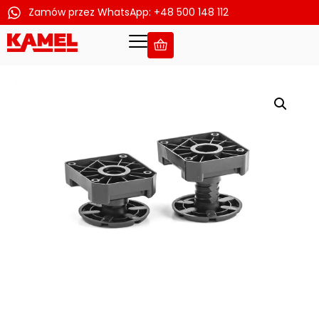
Zamów przez WhatsApp: +48 500 148 112
Przejdź
do
treści