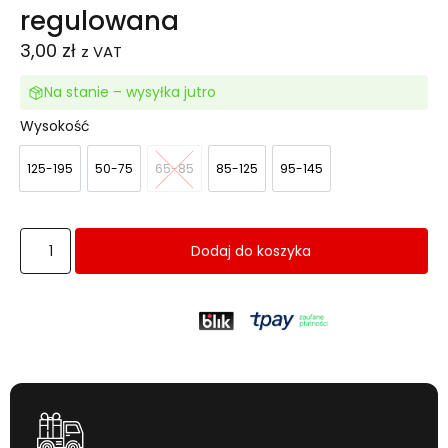
regulowana
3,00
zł
z VAT
Na stanie – wysyłka jutro
Wysokość
125-195
50-75
65-85
85-125
95-145
125-195
50-75
65-85
85-125
95-145
Dodaj do koszyka