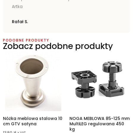
Artka
Rafał S.
PODOBNE PRODUKTY
Zobacz podobne produkty
Nóżka meblowa stalowa 10
NOGA MEBLOWA 85-125 mm
cm GTV satyna
MultiLEG regulowana 450
kg
13,80
zł
z VAT