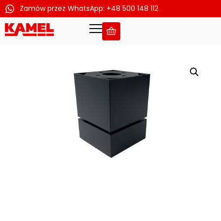
Zamów przez WhatsApp: +48 500 148 112
Przejdź
do
treści