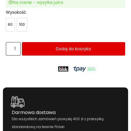
Na stanie – wysyłka jutro
Wysokość
60
100
60
100
Dodaj do koszyka
Darmowa dostawa
Dla wszystkich zamówień powyżej 400 zł z przesyłką
standardową na terenie Polski.