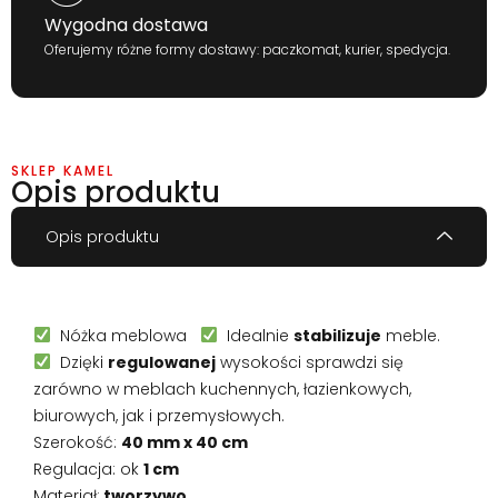
Wygodna dostawa
Oferujemy różne formy dostawy: paczkomat, kurier, spedycja.
SKLEP KAMEL
Opis produktu
Opis produktu
Nóżka meblowa
Idealnie
stabilizuje
meble.
Dzięki
regulowanej
wysokości sprawdzi się
zarówno w meblach kuchennych, łazienkowych,
biurowych, jak i przemysłowych.
Szerokość:
40 mm x 40 cm
Regulacja: ok
1 cm
Materiał:
tworzywo