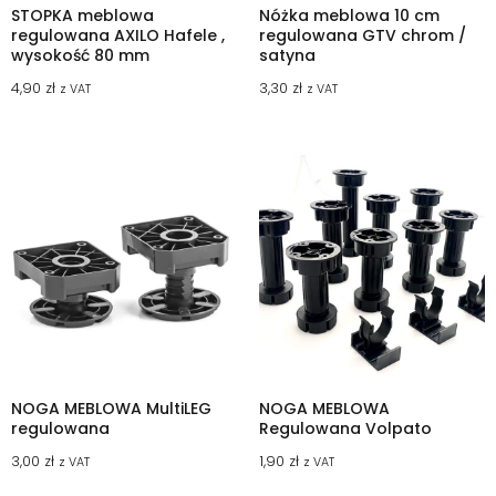
STOPKA meblowa
Nóżka meblowa 10 cm
regulowana AXILO Hafele ,
regulowana GTV chrom /
wysokość 80 mm
satyna
4,90
zł
3,30
zł
z VAT
z VAT
NOGA MEBLOWA MultiLEG
NOGA MEBLOWA
regulowana
Regulowana Volpato
3,00
zł
1,90
zł
z VAT
z VAT