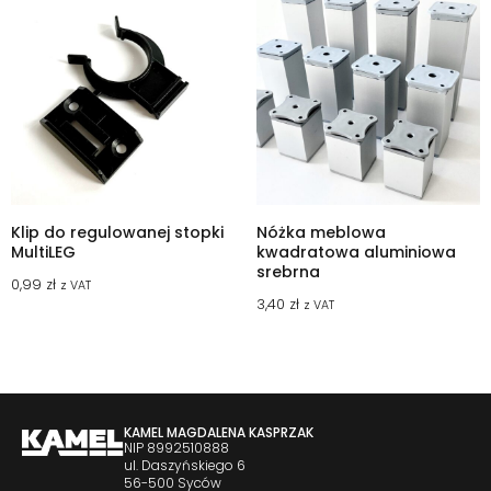
Klip do regulowanej stopki
Nóżka meblowa
MultiLEG
kwadratowa aluminiowa
srebrna
0,99
zł
z VAT
3,40
zł
z VAT
KAMEL MAGDALENA KASPRZAK
NIP 8992510888
ul. Daszyńskiego 6
56-500 Syców