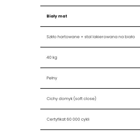
Biały mat
Szkło hartowane + stal lakierowana na biało
40 kg
Pełny
Cichy domyk (soft close)
Certyfikat 60 000 cykli