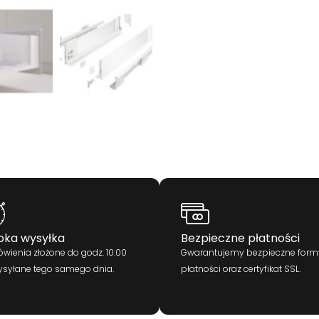
bka wysyłka
Bezpieczne płatności
wienia złożone do godz. 10:00
Gwarantujemy bezpieczne form
ysyłane tego samego dnia.
płatności oraz certyfikat SSL.