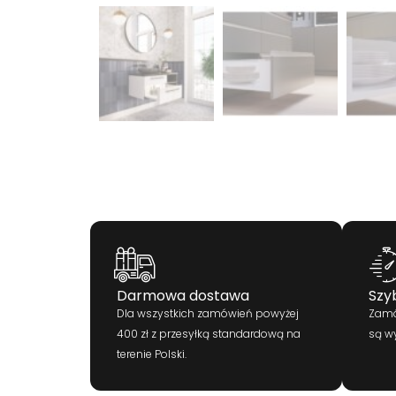
Darmowa dostawa
Szy
Dla wszystkich zamówień powyżej
Zamó
400 zł z przesyłką standardową na
są w
terenie Polski.