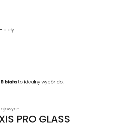
– biały
B biała
to idealny wybór do:
kojowych.
XIS PRO GLASS