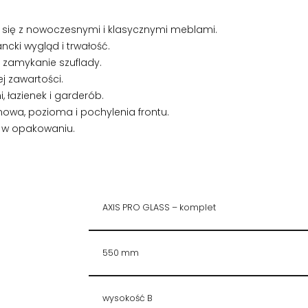
się z nowoczesnymi i klasycznymi meblami.
ncki wygląd i trwałość.
e zamykanie szuflady.
j zawartości.
, łazienek i garderób.
owa, pozioma i pochylenia frontu.
 w opakowaniu.
AXIS PRO GLASS – komplet
550 mm
wysokość B