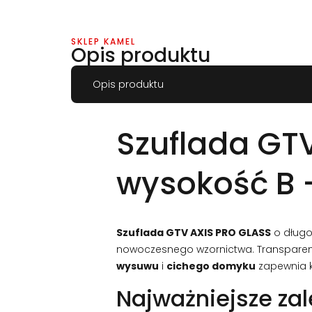
SKLEP KAMEL
Opis produktu
Opis produktu
Szuflada GT
wysokość B –
Szuflada GTV AXIS PRO GLASS
o długo
nowoczesnego wzornictwa. Transpare
wysuwu
i
cichego domyku
zapewnia k
Najważniejsze zal