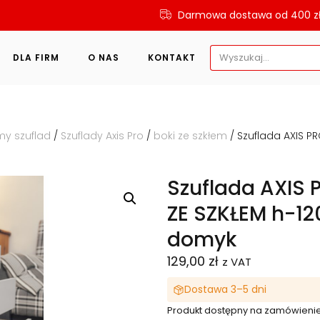
Darmowa dostawa od 400 z
Search
DLA FIRM
O NAS
KONTAKT
for:
my szuflad
/
Szuflady Axis Pro
/
boki ze szkłem
/ Szuflada AXIS P
Szuflada AXIS
ZE SZKŁEM h-12
domyk
129,00
zł
z VAT
Dostawa 3–5 dni
Produkt dostępny na zamówieni