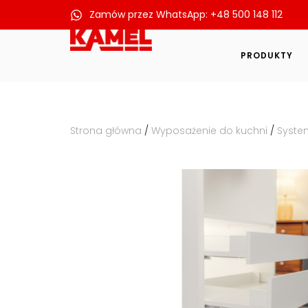
Zamów przez WhatsApp: +48 500 148 112
Przejdź
do
PRODUKTY
treści
Strona główna
/
Wyposażenie do kuchni
/
Syste