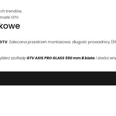
ch trendów,
marki GTV.
tkowe
GTV
. Zalecana przestrzeń montażowa: długość prowadnicy (55
ybierz szufladę
GTV AXIS PRO GLASS 550 mm B biała
i stwórz wnę