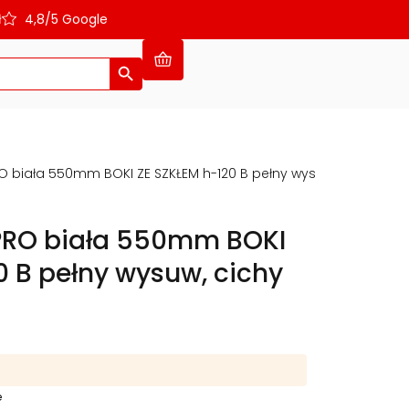
ł
4,8/5 Google
Search Button
RO biała 550mm BOKI ZE SZKŁEM h-120 B pełny wysuw, cichy do
 PRO biała 550mm BOKI
0 B pełny wysuw, cichy
e