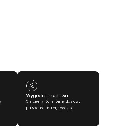
Wygodna dostawa
y
Oferujemy różne formy dostawy:
paczkomat, kurier, spedycja.