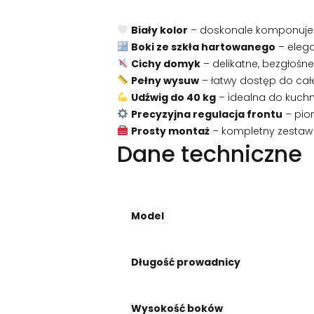
Biały kolor
– doskonale komponuje 
Boki ze szkła hartowanego
– elega
Cichy domyk
– delikatne, bezgłośn
Pełny wysuw
– łatwy dostęp do całe
Udźwig do 40 kg
– idealna do kuchni
Precyzyjna regulacja frontu
– pion
Prosty montaż
– kompletny zestaw
Dane techniczne
Model
Długość prowadnicy
Wysokość boków