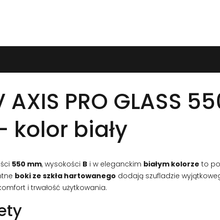
V AXIS PRO GLASS 5
 kolor biały
ści
550 mm
, wysokości
B
i w eleganckim
białym kolorze
to poł
ntne
boki ze szkła hartowanego
dodają szufladzie wyjątkowe
omfort i trwałość użytkowania.
ety