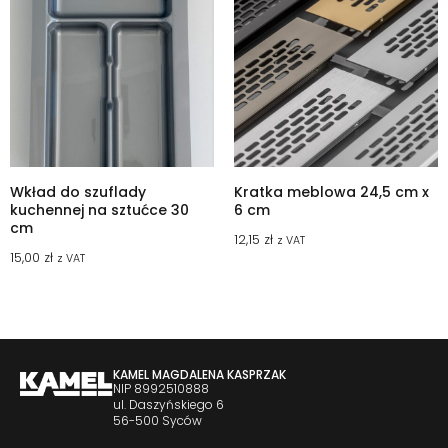
Wkład do szuflady
Kratka meblowa 24,5 cm x
kuchennej na sztućce 30
6 cm
cm
12,15
zł
z VAT
15,00
zł
z VAT
KAMEL MAGDALENA KASPRZAK
NIP 8992510888
ul. Daszyńskiego 6
56-500 Syców