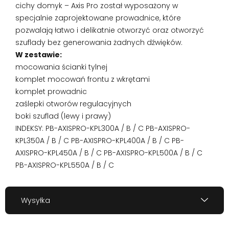
cichy domyk – Axis Pro został wyposażony w
specjalnie zaprojektowane prowadnice, które
pozwalają łatwo i delikatnie otworzyć oraz otworzyć
szuflady bez generowania żadnych dźwięków.
W zestawie:
mocowania ścianki tylnej
komplet mocowań frontu z wkrętami
komplet prowadnic
zaślepki otworów regulacyjnych
boki szuflad (lewy i prawy)
INDEKSY: PB-AXISPRO-KPL300A / B / C PB-AXISPRO-
KPL350A / B / C PB-AXISPRO-KPL400A / B / C PB-
AXISPRO-KPL450A / B / C PB-AXISPRO-KPL500A / B / C
PB-AXISPRO-KPL550A / B / C
Wysyłka