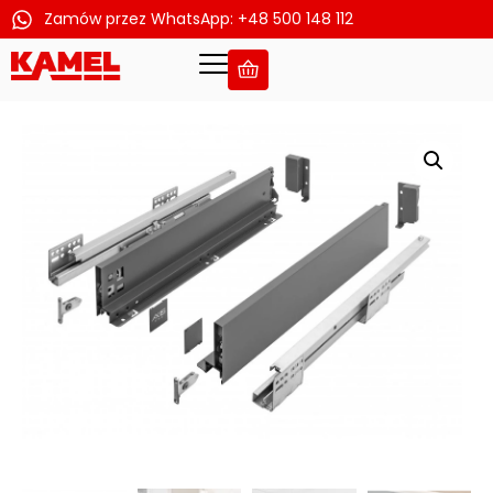
Zamów przez WhatsApp: +48 500 148 112
Przejdź
do
treści