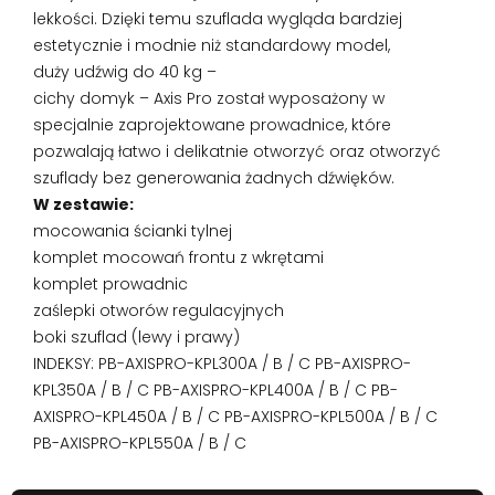
lekkości. Dzięki temu szuflada wygląda bardziej
estetycznie i modnie niż standardowy model,
duży udźwig do 40 kg –
cichy domyk – Axis Pro został wyposażony w
specjalnie zaprojektowane prowadnice, które
pozwalają łatwo i delikatnie otworzyć oraz otworzyć
szuflady bez generowania żadnych dźwięków.
W zestawie:
mocowania ścianki tylnej
komplet mocowań frontu z wkrętami
komplet prowadnic
zaślepki otworów regulacyjnych
boki szuflad (lewy i prawy)
INDEKSY: PB-AXISPRO-KPL300A / B / C PB-AXISPRO-
KPL350A / B / C PB-AXISPRO-KPL400A / B / C PB-
AXISPRO-KPL450A / B / C PB-AXISPRO-KPL500A / B / C
PB-AXISPRO-KPL550A / B / C