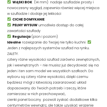
WĄSKI BOK
(14 mm) nadaje szufladzie prosty i
nowoczesny wygląd, zapewnia również więcej miejsca
w szufladzie i dodaje jej lekkości
CICHE DOMYKANIE
PEŁNY WYSUW
umożliwia dostęp do całej
zawartości szuflady
Regulacja
(pion i poziom)
Idealne
rozwiązanie do Twojej nie tylko kuchni
Jeden z najlepszych systemów szuflad na rynku.
ZALETY:
cztery różne wysokości szuflad zarówno zewnętrznych,
jak i wewnętrznych – nie musisz już decydować się na
jeden i ten sam model we wszystkich szafkach. Do
wyboru są cztery różne wysokości, dzięki czemu
będziesz mógł z łatwością zaaranżować układ
dopasowany do Twoich potrzeb i rzeczy, które
zamierzasz w nich przechowywać,
cienki panel boczny pozwoli zyskać dodatkowe kilka
centymetrów wewnątrz, ale także uzyskać wrażenie