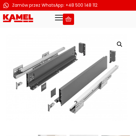
Zamów przez WhatsApp: +48 500 148 112
Przejdź
do
treści