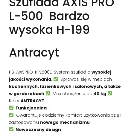
Szuflada AXIS PRO
L-500 Bardzo
wysoka H-199
Antracyt
PB-AXISPRO-KPL500D System szuflad o
wysokiej
jakości wykonania
.
Sprawdzi się w meblach
kuchennych, łazienkowych i salonowych, a także
w garderobach
Max obciążenie do
40 kg
Kolor
ANTRACYT
Funkcjonalna
,
Gwarantuje codzienny komfort użytkowania.dzięki
zastosowaniu
nowego mechanizmu
Nowoczesny design