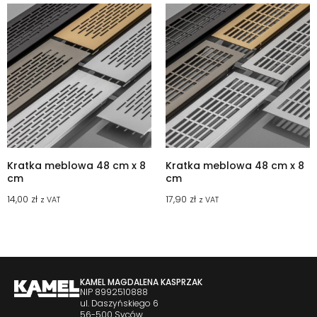
Kratka meblowa 48 cm x 8
Kratka meblowa 48 cm x 8
cm
cm
14,00
zł
17,90
zł
z VAT
z VAT
KAMEL MAGDALENA KASPRZAK
NIP 8992510888
ul. Daszyńskiego 6
56-500 Syców