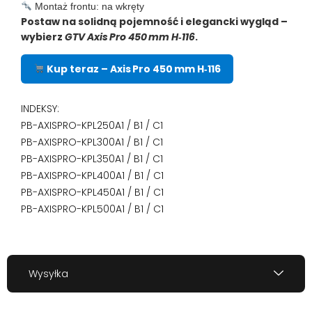
Montaż frontu: na wkręty
Postaw na solidną pojemność i elegancki wygląd –
wybierz
GTV Axis Pro 450 mm H‑116
.
Kup teraz – Axis Pro 450 mm H‑116
INDEKSY:
PB-AXISPRO-KPL250A1 / B1 / C1
PB-AXISPRO-KPL300A1 / B1 / C1
PB-AXISPRO-KPL350A1 / B1 / C1
PB-AXISPRO-KPL400A1 / B1 / C1
PB-AXISPRO-KPL450A1 / B1 / C1
PB-AXISPRO-KPL500A1 / B1 / C1
Wysyłka