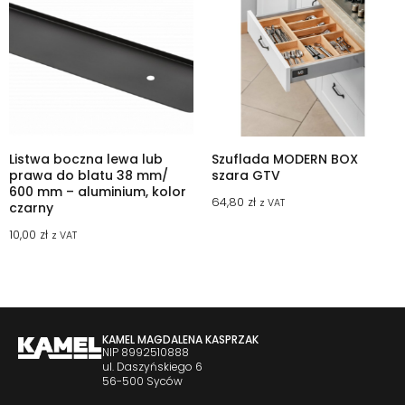
Listwa boczna lewa lub
Szuflada MODERN BOX
prawa do blatu 38 mm/
szara GTV
600 mm – aluminium, kolor
64,80
zł
z VAT
czarny
10,00
zł
z VAT
KAMEL MAGDALENA KASPRZAK
NIP 8992510888
ul. Daszyńskiego 6
56-500 Syców