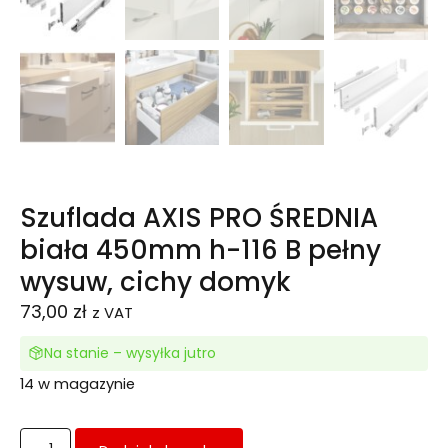
Szuflada AXIS PRO ŚREDNIA
biała 450mm h-116 B pełny
wysuw, cichy domyk
73,00
zł
z VAT
Na stanie – wysyłka jutro
14 w magazynie