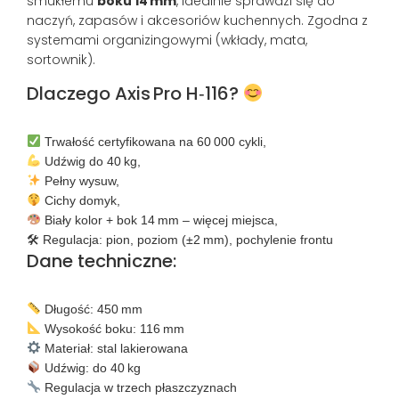
smukłemu
boku 14 mm
, idealnie sprawdzi się do
naczyń, zapasów i akcesoriów kuchennych. Zgodna z
systemami organizingowymi (wkłady, mata,
sortownik).
Dlaczego Axis Pro H‑116?
Trwałość certyfikowana na 60 000 cykli,
Udźwig do 40 kg,
Pełny wysuw,
Cichy domyk,
Biały kolor + bok 14 mm – więcej miejsca,
🛠 Regulacja: pion, poziom (±2 mm), pochylenie frontu
Dane techniczne:
Długość: 450 mm
Wysokość boku: 116 mm
Materiał: stal lakierowana
Udźwig: do 40 kg
Regulacja w trzech płaszczyznach