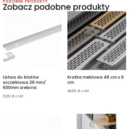
PODOBNE PRODUKTY
Zobacz podobne produkty
Listwa do blatów
Kratka meblowa 48 cm x 6
szczelinowa 38 mm/
cm
600mm srebrna
14,00
zł
z VAT
11,20
zł
z VAT