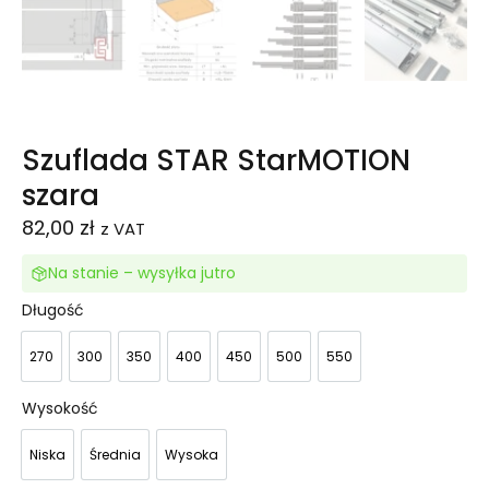
Szuflada STAR StarMOTION
szara
82,00
zł
z VAT
Na stanie – wysyłka jutro
Długość
270
300
350
400
450
500
550
270
300
350
400
450
500
550
Wysokość
Niska
Średnia
Wysoka
Niska
Średnia
Wysoka