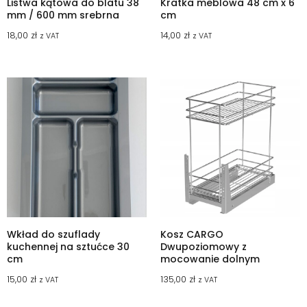
Listwa kątowa do blatu 38
Kratka meblowa 48 cm x 6
mm / 600 mm srebrna
cm
18,00
zł
14,00
zł
z VAT
z VAT
Wkład do szuflady
Kosz CARGO
kuchennej na sztućce 30
Dwupoziomowy z
cm
mocowanie dolnym
15,00
zł
135,00
zł
z VAT
z VAT