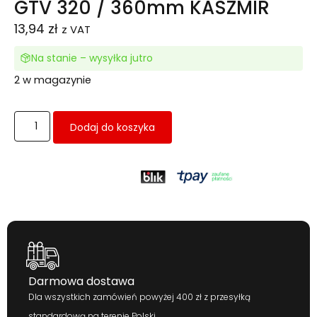
GTV 320 / 360mm KASZMIR
13,94
zł
z VAT
Na stanie – wysyłka jutro
2 w magazynie
Dodaj do koszyka
Darmowa dostawa
Dla wszystkich zamówień powyżej 400 zł z przesyłką
standardową na terenie Polski.