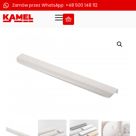
Zamów przez WhatsApp: +48 500 148 112
Przejdź
do
treści