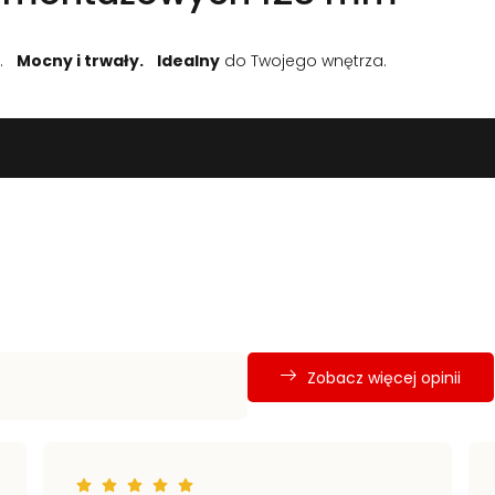
u.
Mocny i trwały.
Idealny
do Twojego wnętrza.
Zobacz więcej opinii