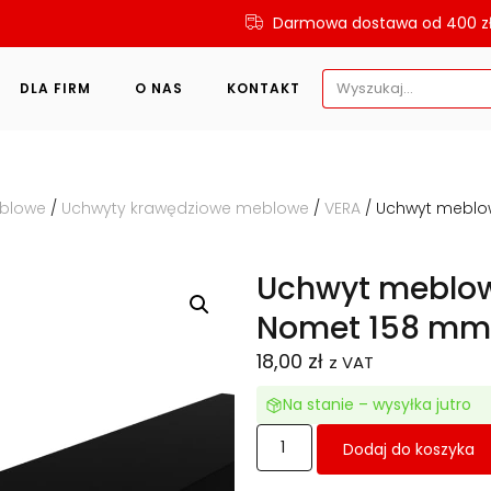
Darmowa dostawa od 400 z
Search
DLA FIRM
O NAS
KONTAKT
for:
eblowe
/
Uchwyty krawędziowe meblowe
/
VERA
/ Uchwyt meblo
Uchwyt meblow
Nomet 158 mm
18,00
zł
z VAT
Na stanie – wysyłka jutro
Dodaj do koszyka