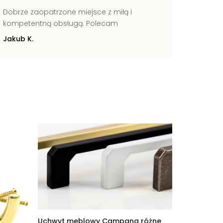
Dobrze zaopatrzone miejsce z miłą i
Świetni
kompetentną obsługą. Polecam
Pomocn
Jakub K.
Zbignie
Uchwyt meblowy Campana różne