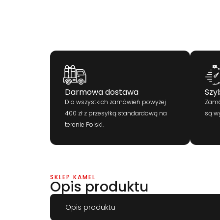
Darmowa dostawa
Szy
Dla wszystkich zamówień powyżej
Zamó
400 zł z przesyłką standardową na
są w
terenie Polski.
SKLEP KAMEL
Opis produktu
Opis produktu