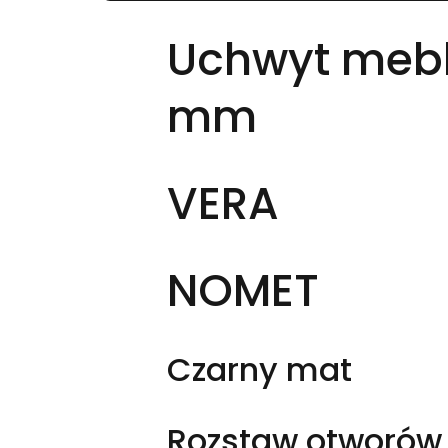
Uchwyt mebl
mm
VERA
NOMET
Czarny mat
Rozstaw otworó