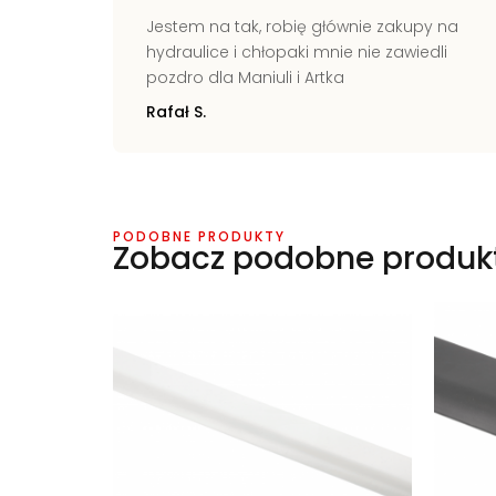
ich
Jestem na tak, robię głównie zakupy na
kie
hydraulice i chłopaki mnie nie zawiedli
świecie
pozdro dla Maniuli i Artka
Rafał S.
PODOBNE PRODUKTY
Zobacz podobne produk