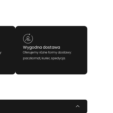
Wygodna dostawa
y
Oferujemy różne formy dostawy:
paczkomat, kurier, spedycja.