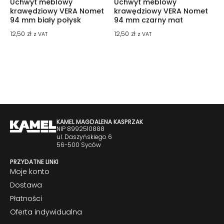
Uchwyt meblowy
Uchwyt meblowy
krawędziowy VERA Nomet
krawędziowy VERA Nomet
94 mm biały połysk
94 mm czarny mat
12,50
zł
12,50
zł
z VAT
z VAT
KAMEL MAGDALENA KASPRZAK
NIP 8992510888
ul. Daszyńskiego 6
56-500 Syców
PRZYDATNE LINKI
Moje konto
Dostawa
Płatności
Oferta indywidualna