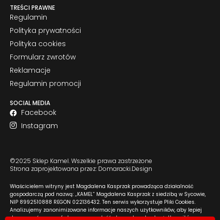
TREŚCI PRAWNE
Regulamin
Polityka prywatności
Polityka cookies
Formularz zwrotów
Reklamacje
Regulamin promocji
SOCIAL MEDIA
Facebook
Instagram
©2025 Sklep Kamel. Wszelkie prawa zastrzeżone
Strona zaprojektowana przez: Domaracki.Design
Właścicielem witryny jest Magdalena Kasprzak prowadząca działalność
gospodarczą pod nazwą: „KAMEL” Magdalena Kasprzak z siedzibą w Sycowie,
NIP 8992510888 REGON 022136432. Ten serwis wykorzystuje Pliki Cookies.
Analizujemy zanonimizowane informacje naszych użytkowników, aby lepiej
dopasować naszą ofertę oraz zawartość strony do potrzeb użytkowników.