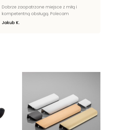
Dobrze zaopatrzone miejsce z miłą i
Świetni
kompetentną obsługą. Polecam
Pomocn
Jakub K.
Zbignie