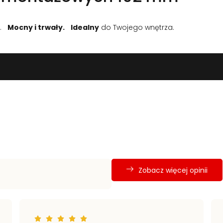
u.
Mocny i trwały.
Idealny
do Twojego wnętrza.
Zobacz więcej opinii