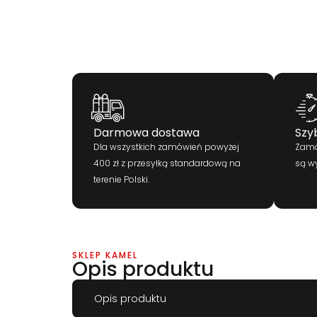
Darmowa dostawa
Szy
Dla wszystkich zamówień powyżej
Zamó
400 zł z przesyłką standardową na
są w
terenie Polski.
SKLEP KAMEL
Opis produktu
Opis produktu