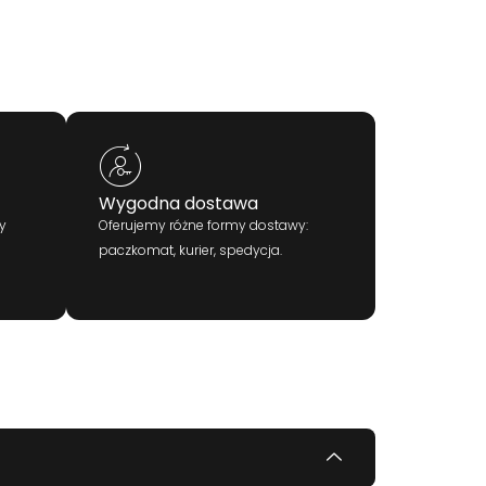
Wygodna dostawa
y
Oferujemy różne formy dostawy:
paczkomat, kurier, spedycja.