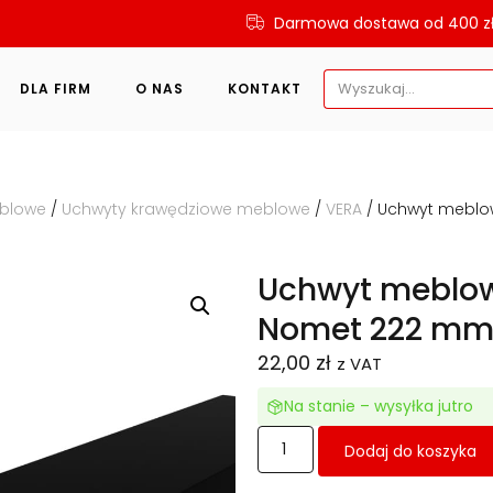
Darmowa dostawa od 400 z
Search
DLA FIRM
O NAS
KONTAKT
for:
eblowe
/
Uchwyty krawędziowe meblowe
/
VERA
/ Uchwyt meblo
Uchwyt meblow
Nomet 222 mm
22,00
zł
z VAT
Na stanie – wysyłka jutro
Dodaj do koszyka