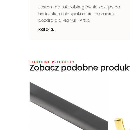
ich
Jestem na tak, robię głównie zakupy na
kie
hydraulice i chłopaki mnie nie zawiedli
świecie
pozdro dla Maniuli i Artka
Rafał S.
PODOBNE PRODUKTY
Zobacz podobne produk