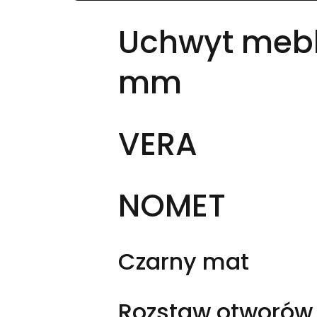
Uchwyt mebl
mm
VERA
NOMET
Czarny mat
Rozstaw otworó