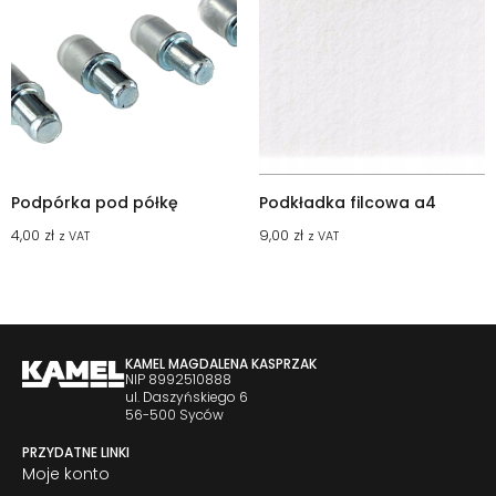
Podpórka pod półkę
Podkładka filcowa a4
4,00
zł
9,00
zł
z VAT
z VAT
KAMEL MAGDALENA KASPRZAK
NIP 8992510888
ul. Daszyńskiego 6
56-500 Syców
PRZYDATNE LINKI
Moje konto