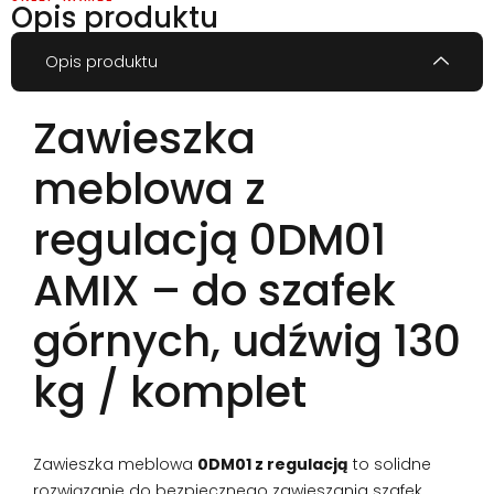
Opis produktu
Opis produktu
Zawieszka
meblowa z
regulacją 0DM01
AMIX – do szafek
górnych, udźwig 130
kg / komplet
Zawieszka meblowa
0DM01 z regulacją
to solidne
rozwiązanie do bezpiecznego zawieszania szafek