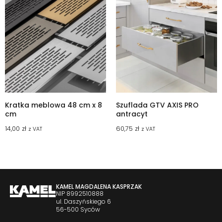
Kratka meblowa 48 cm x 8
Szuflada GTV AXIS PRO
cm
antracyt
14,00
zł
60,75
zł
z VAT
z VAT
KAMEL MAGDALENA KASPRZAK
NIP 8992510888
ul. Daszyńskiego 6
56-500 Syców