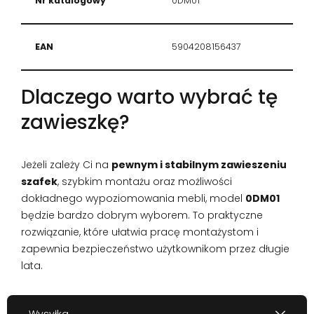
Nr katalogowy
0DM01
EAN
5904208156437
Dlaczego warto wybrać tę
zawieszkę?
Jeżeli zależy Ci na
pewnym i stabilnym zawieszeniu
szafek
, szybkim montażu oraz możliwości
dokładnego wypoziomowania mebli, model
0DM01
będzie bardzo dobrym wyborem. To praktyczne
rozwiązanie, które ułatwia pracę montażystom i
zapewnia bezpieczeństwo użytkownikom przez długie
lata.
Wysyłka