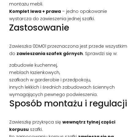
montażu mebli.
Komplet lewa + prawa
– jedno opakowanie
wystarcza do zawieszenia jednej szafki.
Zastosowanie
Zawieszka 0DM01 przeznaczona jest przede wszystkim
do
zawieszania szafek górnych
. Sprawdzi się w:
zabudowie kuchennej,
meblach łazienkowych,
szafkach w garderobie i przedpokoju,
innych lekkich i średnich zabudowach ściennych
wymagających pewnego podwieszenia.
Sposób montażu i regulacji
Zawieszkę przykręca się
wewnątrz tylnej części
korpusu
szafki.
Po zamocowaniu korpus szafki
zawiesza się na