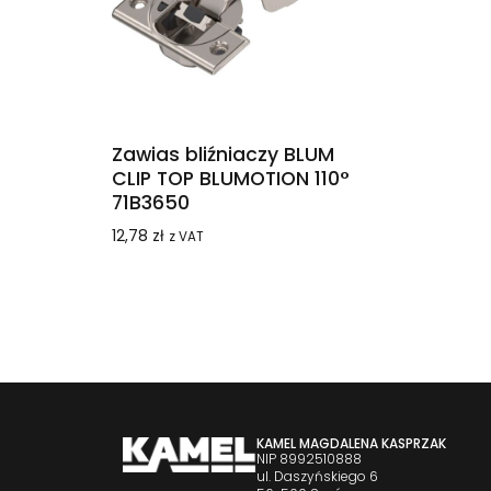
Zawias bliźniaczy BLUM
CLIP TOP BLUMOTION 110°
71B3650
12,78
zł
z VAT
KAMEL MAGDALENA KASPRZAK
NIP 8992510888
ul. Daszyńskiego 6