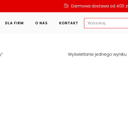
Darmowa dostawa od 400 z
Search
DLA FIRM
O NAS
KONTAKT
for:
y”
Wyświetlanie jednego wyniku