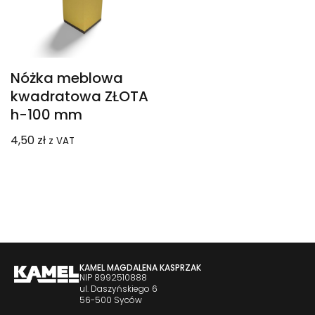
Nóżka meblowa
kwadratowa ZŁOTA
h-100 mm
4,50
zł
z VAT
KAMEL MAGDALENA KASPRZAK
NIP 8992510888
ul. Daszyńskiego 6
56-500 Syców