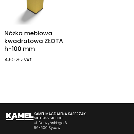
Nóżka meblowa
kwadratowa ZŁOTA
h-100 mm
4,50
zł
z VAT
KAMEL MAGDALENA KASPRZAK
NIP 8992510888
ul. Daszyńskiego 6
56-500 Syców