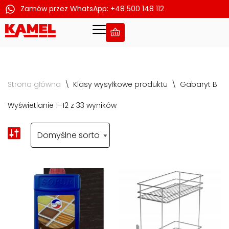
Zamów przez WhatsApp: +48 500 148 112
Przejdź
do
treści
Strona główna
\
Klasy wysyłkowe produktu
\
Gabaryt B
Wyświetlanie 1–12 z 33 wyników