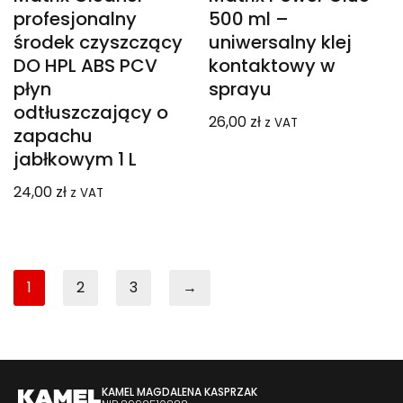
profesjonalny
500 ml –
środek czyszczący
uniwersalny klej
DO HPL ABS PCV
kontaktowy w
płyn
sprayu
odtłuszczający o
26,00
zł
z VAT
zapachu
jabłkowym 1 L
24,00
zł
z VAT
1
2
3
→
KAMEL MAGDALENA KASPRZAK