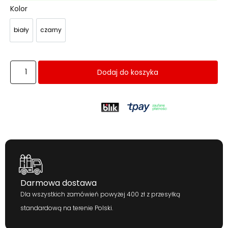
Kolor
biały
czarny
biały
czarny
Dodaj do koszyka
Darmowa dostawa
Dla wszystkich zamówień powyżej 400 zł z przesyłką
standardową na terenie Polski.