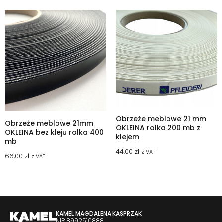
Obrzeże meblowe 21 mm
Obrzeże meblowe 21mm
OKLEINA rolka 200 mb z
OKLEINA bez kleju rolka 400
klejem
mb
44,00
zł
z VAT
66,00
zł
z VAT
KAMEL MAGDALENA KASPRZAK
NIP 8992510888