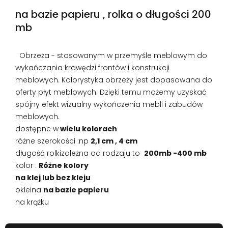
na bazie papieru , rolka o długości 200
mb
Obrzeża - stosowanym w przemyśle meblowym do
wykańczania krawędzi frontów i konstrukcji
meblowych. Kolorystyka obrzeży jest dopasowana do
oferty płyt meblowych. Dzięki temu możemy uzyskać
spójny efekt wizualny wykończenia mebli i zabudów
meblowych.
dostępne w
wielu kolorach
różne szerokości :np
2,1 cm , 4 cm
długość rolkizależna od rodzaju to
200mb -400 mb
kolor :
Różne kolory
na klej lub bez kleju
okleina
na bazie papieru
na krążku