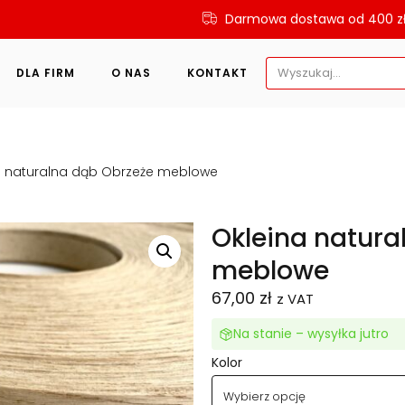
Darmowa dostawa od 400 z
Search
DLA FIRM
O NAS
KONTAKT
for:
a naturalna dąb Obrzeże meblowe
Okleina natura
meblowe
67,00
zł
z VAT
Na stanie – wysyłka jutro
Kolor