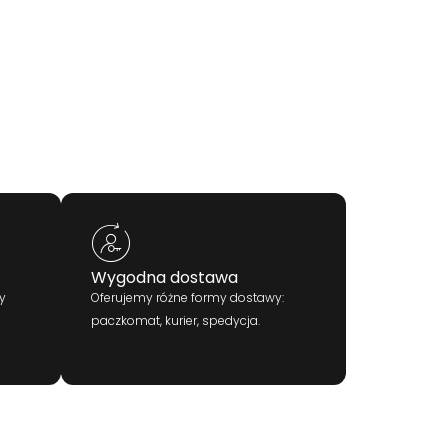
Wygodna dostawa
y
Oferujemy różne formy dostawy:
paczkomat, kurier, spedycja.