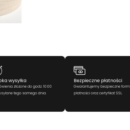
bka wysyłka
Bezpieczne płatności
wienia złożone do godz. 10:00
Gwarantujemy bezpieczne form
ysyłane tego samego dnia.
płatności oraz certyfikat SSL.