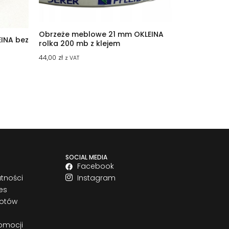
Obrzeże meblowe 21 mm OKLEINA
INA bez
rolka 200 mb z klejem
44,00
zł
z VAT
SOCIAL MEDIA
Facebook
atności
Instagram
es
rotów
omocji