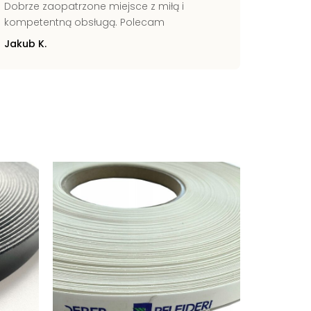
Dobrze zaopatrzone miejsce z miłą i
Świetni
kompetentną obsługą. Polecam
Pomocn
Jakub K.
Zbignie