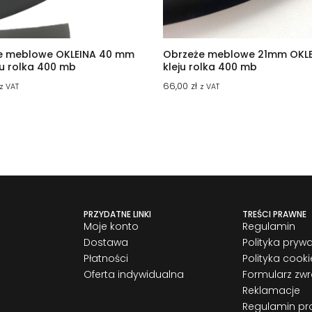
e meblowe OKLEINA 40 mm
Obrzeże meblowe 21mm OKLE
ju rolka 400 mb
kleju rolka 400 mb
66,00
zł
z VAT
z VAT
PRZYDATNE LINKI
TREŚCI PRAWNE
Moje konto
Regulamin
Dostawa
Polityka pryw
Płatności
Polityka cooki
Oferta indywidualna
Formularz zw
Reklamacje
Regulamin pr