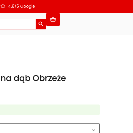
ł
4,8/5 Google
Search Button
lna dąb Obrzeże