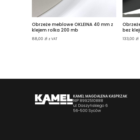
Obrzeże meblowe OKLEINA 40 mm z
Obrzeż
klejem rolka 200 mb
bez kle
88,00
zł
133,00
zł
z VAT
KAMEL MAGDALENA KASPRZAK
NIP 8992510888
ul. Daszyńskiego 6
56-500 Syców