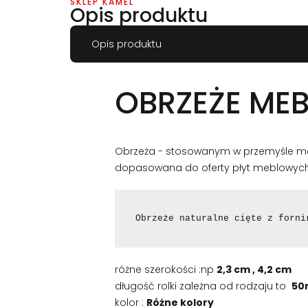
SKLEP KAMEL
Opis produktu
Opis produktu
OBRZEŻE MEB
Obrzeża - stosowanym w przemyśle meb
dopasowana do oferty płyt meblowych.
Obrzeże naturalne cięte z forni
różne szerokości :np
2,3 cm , 4,2 cm
długość rolki zależna od rodzaju to
5
0
kolor :
Różne kolory