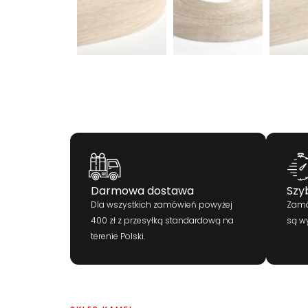
Darmowa dostawa
Szy
Dla wszystkich zamówień powyżej
Zamó
400 zł z przesyłką standardową na
są w
terenie Polski.