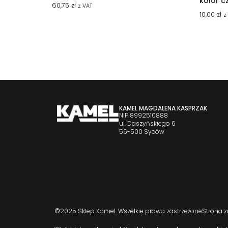
kolor c
60,75
zł
z VAT
10,00
zł
z
KAMEL MAGDALENA KASPRZAK
NIP 8992510888
ul. Daszyńskiego 6
56-500 Syców
©2025 Sklep Kamel. Wszelkie prawa zastrzeżone
Strona 