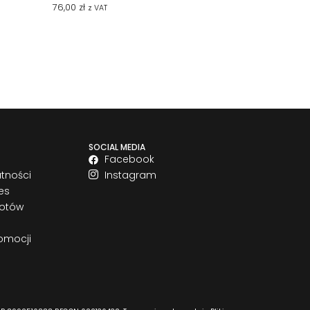
76,00
zł
z VAT
SOCIAL MEDIA
Facebook
atności
Instagram
es
rotów
omocji