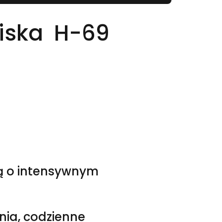
niska H-69
lą o intensywnym
ia, codzienne