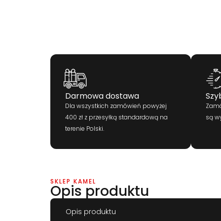
Darmowa dostawa
Szy
Dla wszystkich zamówień powyżej
Zamó
400 zł z przesyłką standardową na
są w
terenie Polski.
SKLEP KAMEL
Opis produktu
Opis produktu