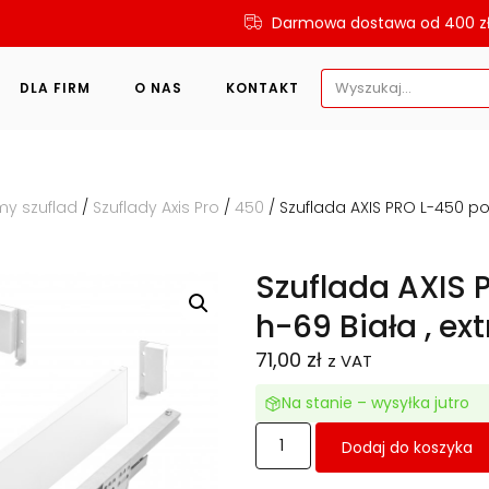
Darmowa dostawa od 400 z
Search
DLA FIRM
O NAS
KONTAKT
for:
my szuflad
/
Szuflady Axis Pro
/
450
/ Szuflada AXIS PRO L-450 pod
Szuflada AXIS 
h-69 Biała , ex
71,00
zł
z VAT
Na stanie – wysyłka jutro
Dodaj do koszyka