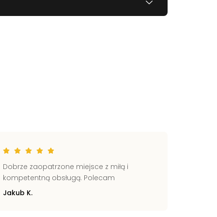
Dobrze zaopatrzone miejsce z miłą i
Świetni
kompetentną obsługą. Polecam
Pomocn
Jakub K.
Zbignie