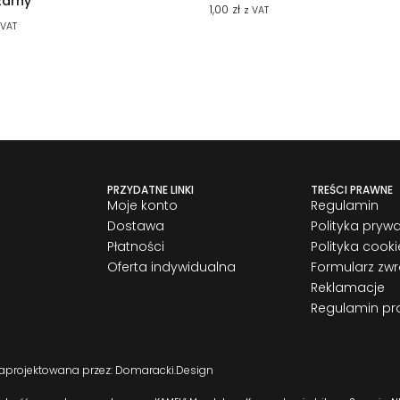
zarny
1,00
zł
z VAT
 VAT
PRZYDATNE LINKI
TREŚCI PRAWNE
Moje konto
Regulamin
Dostawa
Polityka pryw
Płatności
Polityka cooki
Oferta indywidualna
Formularz zw
Reklamacje
Regulamin pr
zaprojektowana przez: Domaracki.Design