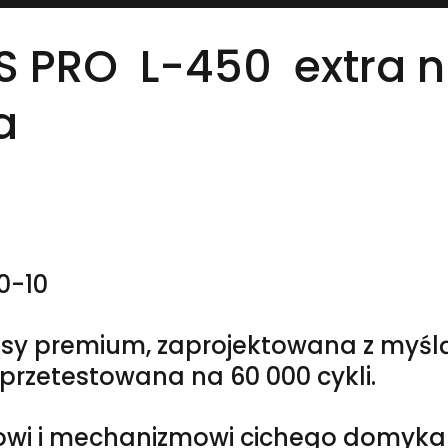
IS PRO L-450 extra 
a
0-10
klasy premium, zaprojektowana z myś
przetestowana na 60 000 cykli.
owi i mechanizmowi cichego domykan