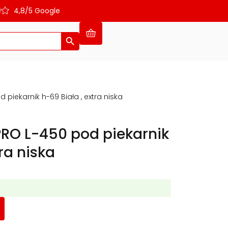
ł
4,8/5 Google
Search Button
 piekarnik h-69 Biała , extra niska
PRO L-450 pod piekarnik
tra niska