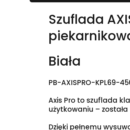
Szuflada AX
piekarnikow
Biała
PB-AXISPRO-KPL69-45
Axis Pro to szuflada 
użytkowaniu – została 
Dzięki pełnemu wysuw