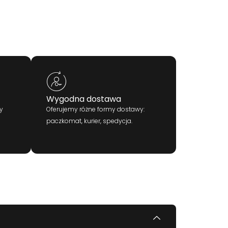
Wygodna dostawa
y
Oferujemy różne formy dostawy:
paczkomat, kurier, spedycja.