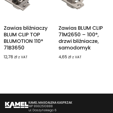
Zawias bliźniaczy
Zawias BLUM CLIP
BLUM CLIP TOP
71M2650 – 100°,
BLUMOTION 110°
drzwi bliźniacze,
71B3650
samodomyk
12,78
zł
4,65
zł
z VAT
z VAT
KAMEL MAGDALENA KASPRZAK
NIP 8992510888
ul. Daszyńskiego 6