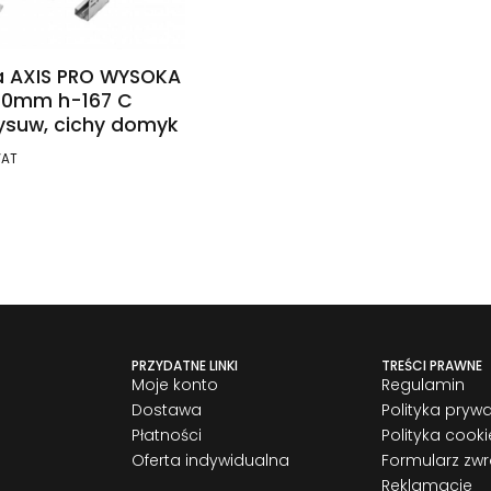
a AXIS PRO WYSOKA
50mm h-167 C
ysuw, cichy domyk
VAT
PRZYDATNE LINKI
TREŚCI PRAWNE
Moje konto
Regulamin
Dostawa
Polityka pryw
Płatności
Polityka cooki
Oferta indywidualna
Formularz zw
Reklamacje