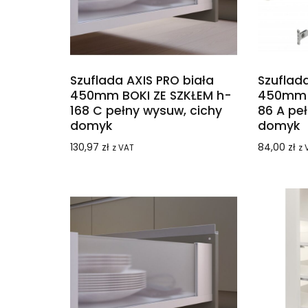
Szuflada AXIS PRO biała
Szuflada
450mm BOKI ZE SZKŁEM h-
450mm 
168 C pełny wysuw, cichy
86 A pe
domyk
domyk
130,97
zł
84,00
zł
z VAT
z 