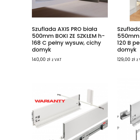
Szuflada AXIS PRO biała
Szuflada
500mm BOKI ZE SZKŁEM h-
550mm B
168 C pełny wysuw, cichy
120 B pe
domyk
domyk
140,00
zł
129,00
zł
z VAT
z