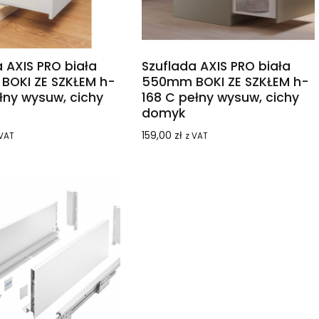
 AXIS PRO biała
Szuflada AXIS PRO biała
OKI ZE SZKŁEM h-
550mm BOKI ZE SZKŁEM h-
łny wysuw, cichy
168 C pełny wysuw, cichy
domyk
159,00
zł
 VAT
z VAT