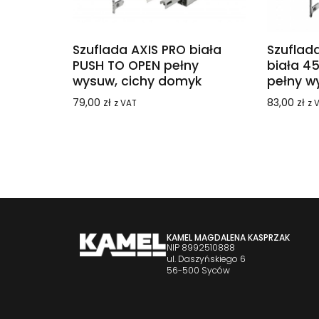
Szuflada AXIS PRO biała
Szuflad
PUSH TO OPEN pełny
biała 4
wysuw, cichy domyk
pełny w
79,00
zł
83,00
zł
z VAT
z 
KAMEL MAGDALENA KASPRZAK
NIP 8992510888
ul. Daszyńskiego 6
56-500 Syców