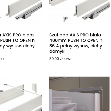
 AXIS PRO biała
Szuflada AXIS PRO biała
PUSH TO OPEN h-
400mm PUSH TO OPEN h-
łny wysuw, cichy
86 A pełny wysuw, cichy
domyk
80,00
zł
VAT
z VAT