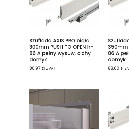
Szuflada AXIS PRO biała
Szuflada
300mm PUSH TO OPEN h-
350mm 
86 A pełny wysuw, cichy
86 A pe
domyk
domyk
80,97
zł
88,00
zł
z VAT
z 