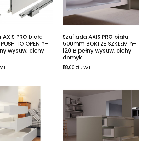
 AXIS PRO biała
Szuflada AXIS PRO biała
PUSH TO OPEN h-
500mm BOKI ZE SZKŁEM h-
łny wysuw, cichy
120 B pełny wysuw, cichy
domyk
118,00
zł
VAT
z VAT